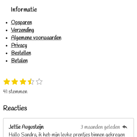
Informatie
Opsparen
Verzending
Algemene voorwaarden
Privacy
Bestellen
Betalen
1
2
3
4
5
S
R
s
s
s
s
s
t
a
41 stemmen
t
t
t
t
t
e
t
e
e
e
e
e
m
i
Reacties
r
r
r
r
r
m
n
e
r
r
r
r
g
n
e
e
e
e
Jettie Augusteijn
3 maanden geleden
:
n
n
n
n
Hallo Sandra, ik heb mijn leuke prentjes binnen gekregen
3