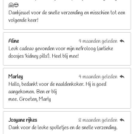
🤗😍
.
Dankjewel voor de snelle verzending en misschien tot een
2
volgende keer!
6
8
2
Aline
4 maanden geleden
9
Leuk cadeau gevonden voor mijn nefroloog (antieke
2
doosjes 'kidney pills'). Heel blij mee!
6
8
2
Marley
4 maanden geleden
9
Hallo, bedankt voor de naaldenkoker. Hij is goed
2
aangekomen. Ben er blij
6
mee. Groeten, Marly
8
s
t
Josyane rijkes
8 maanden geleden
e
Dank voor de leuke spulletjes en de snelle verzending.
r