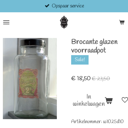
Opspaar service
Ga
direct
naar
de
hoofdinhoud
Brocante glazen
voorraadpot
Sale!
€ 18,50
€ 23,50
In
winkelwagen
Artikelnummer:
w1025d10