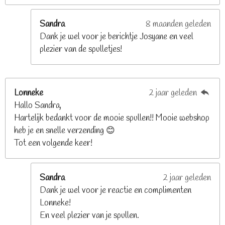
r
e
Sandra
8 maanden geleden
n
Dank je wel voor je berichtje Josyane en veel
plezier van de spulletjes!
Lonneke
2 jaar geleden
Hallo Sandra,
Hartelijk bedankt voor de mooie spullen!! Mooie webshop
heb je en snelle verzending 😊
Tot een volgende keer!
Sandra
2 jaar geleden
Dank je wel voor je reactie en complimenten
Lonneke!
En veel plezier van je spullen.