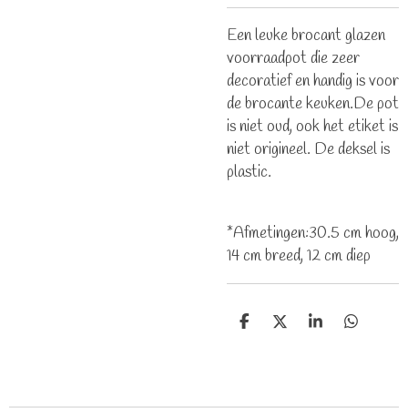
Een leuke brocant glazen
voorraadpot die zeer
decoratief en handig is voor
de brocante keuken.De pot
is niet oud, ook het etiket is
niet origineel. De deksel is
plastic.
*Afmetingen:30.5 cm hoog,
14 cm breed, 12 cm diep
D
D
S
D
e
e
h
e
l
e
a
l
e
l
r
e
n
e
n