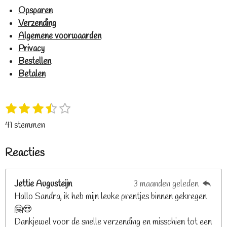
Opsparen
Verzending
Algemene voorwaarden
Privacy
Bestellen
Betalen
1
2
3
4
5
S
R
s
s
s
s
s
t
a
41 stemmen
t
t
t
t
t
e
t
e
e
e
e
e
m
i
Reacties
r
r
r
r
r
m
n
e
r
r
r
r
g
n
e
e
e
e
Jettie Augusteijn
3 maanden geleden
:
n
n
n
n
Hallo Sandra, ik heb mijn leuke prentjes binnen gekregen
3
🤗😍
.
Dankjewel voor de snelle verzending en misschien tot een
2