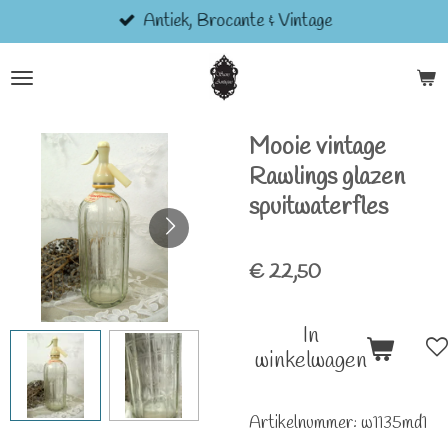
Antiek, Brocante & Vintage
Ga
direct
naar
de
hoofdinhoud
Mooie vintage
Rawlings glazen
spuitwaterfles
€ 22,50
In
winkelwagen
Artikelnummer:
w1135md1