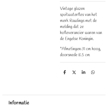
Vintage glazen
spuitwaterfles van het
merk Rawlings met de
melding dat ze
hofleverancier waren van
de Engelse Koningin.
*Afmetingen:31 cm hoog,
doorsnede 8.5 cm
D
D
S
D
e
e
h
e
l
e
a
l
e
l
r
e
n
e
n
Informatie