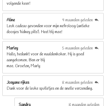
volgende keer!
6
8
2
Aline
4 maanden geleden
9
Leuk cadeau gevonden voor mijn nefroloog (antieke
2
doosjes 'kidney pills'). Heel blij mee!
6
8
2
Marley
5 maanden geleden
9
Hallo, bedankt voor de naaldenkoker. Hij is goed
2
aangekomen. Ben er blij
6
mee. Groeten, Marly
8
s
t
Josyane rijkes
8 maanden geleden
e
Dank voor de leuke spulletjes en de snelle verzending.
r
r
e
Sandra
8 maanden geleden