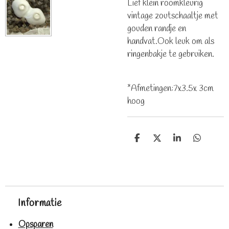
Lief klein roomkleurig
vintage zoutschaaltje met
gouden randje en
handvat.Ook leuk om als
ringenbakje te gebruiken.
*Afmetingen:7x3.5x 3cm
hoog
D
D
S
D
e
e
h
e
l
e
a
l
e
l
r
e
n
e
n
Informatie
Opsparen