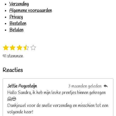
Verzending
Algemene voorwaarden
Privacy
Bestellen
Betalen
1
2
3
4
5
S
R
s
s
s
s
s
t
a
41 stemmen
t
t
t
t
t
e
t
e
e
e
e
e
m
i
Reacties
r
r
r
r
r
m
n
e
r
r
r
r
g
n
e
e
e
e
Jettie Augusteijn
3 maanden geleden
:
n
n
n
n
Hallo Sandra, ik heb mijn leuke prentjes binnen gekregen
3
🤗😍
.
Dankjewel voor de snelle verzending en misschien tot een
2
volgende keer!
6