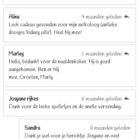
8
2
Aline
4 maanden geleden
9
Leuk cadeau gevonden voor mijn nefroloog (antieke
2
doosjes 'kidney pills'). Heel blij mee!
6
8
2
Marley
5 maanden geleden
9
Hallo, bedankt voor de naaldenkoker. Hij is goed
2
aangekomen. Ben er blij
6
mee. Groeten, Marly
8
s
t
Josyane rijkes
8 maanden geleden
e
Dank voor de leuke spulletjes en de snelle verzending.
r
r
e
Sandra
8 maanden geleden
n
Dank je wel voor je berichtje Josyane en veel