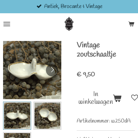
Antiek, Brocante & Vintage
Ga
direct
naar
de
hoofdinhoud
Vintage
zoutschaaltje
€ 9,50
In
winkelwagen
Artikelnummer:
w250dA