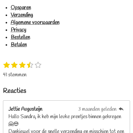
Opsparen
Verzending
Algemene voorwaarden
Privacy
Bestellen
Betalen
1
2
3
4
5
S
R
s
s
s
s
s
t
a
41 stemmen
t
t
t
t
t
e
t
e
e
e
e
e
m
i
Reacties
r
r
r
r
r
m
n
e
r
r
r
r
g
n
e
e
e
e
Jettie Augusteijn
3 maanden geleden
:
n
n
n
n
Hallo Sandra, ik heb mijn leuke prentjes binnen gekregen
3
🤗😍
.
Dankjewel voor de snelle verzending en misschien tot een
2