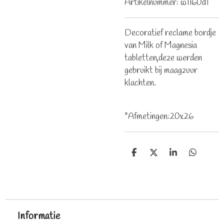
Artikelnummer:
w1160d1
Decoratief reclame bordje
van Milk of Magnesia
tabletten,deze werden
gebruikt bij maagzuur
klachten.
*Afmetingen:20x26
D
D
S
D
e
e
h
e
l
e
a
l
e
l
r
e
n
e
n
Informatie