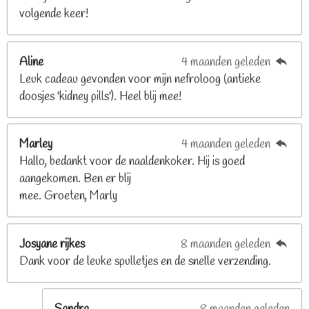
volgende keer!
6
8
2
Aline
4 maanden geleden
9
Leuk cadeau gevonden voor mijn nefroloog (antieke
2
doosjes 'kidney pills'). Heel blij mee!
6
8
2
Marley
4 maanden geleden
9
Hallo, bedankt voor de naaldenkoker. Hij is goed
2
aangekomen. Ben er blij
6
mee. Groeten, Marly
8
s
t
Josyane rijkes
8 maanden geleden
e
Dank voor de leuke spulletjes en de snelle verzending.
r
r
e