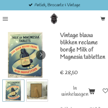
Antiek, Brocante & Vintage
Ga
direct
naar
de
hoofdinhoud
Vintage blauw
blikken reclame
bordje Milk of
Magnesia tabletten
€ 28,50
In
winkelwagen