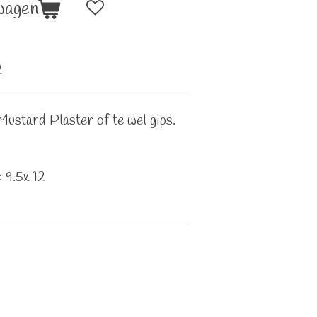
wagen
2
ustard Plaster of te wel gips.
 9.5x 12