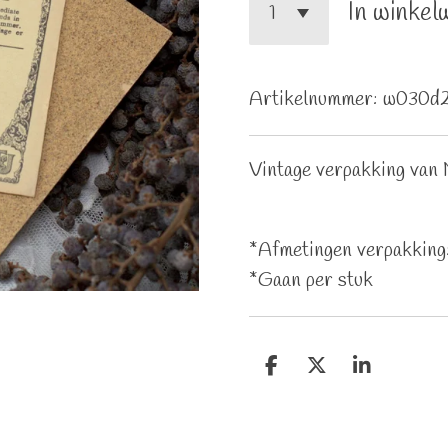
In winkel
Artikelnummer:
w030d
Vintage verpakking van M
*Afmetingen verpakking:
*Gaan per stuk
D
D
S
e
e
h
l
e
a
e
l
r