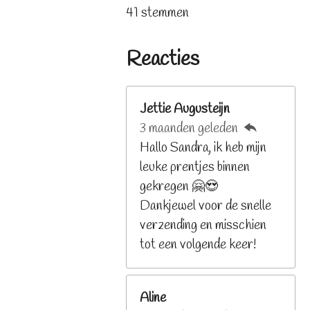
s
s
s
s
s
t
a
41 stemmen
t
t
t
t
t
e
t
e
e
e
e
e
m
i
r
r
r
r
r
Reacties
m
n
r
r
r
r
e
e
e
e
e
g
n
n
n
n
n
:
Jettie Augusteijn
3
3 maanden geleden
.
Hallo Sandra, ik heb mijn
2
leuke prentjes binnen
6
gekregen 🤗😍
8
Dankjewel voor de snelle
2
verzending en misschien
9
tot een volgende keer!
2
6
Aline
8