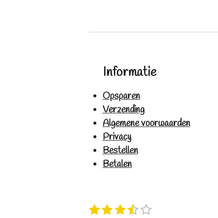
Informatie
Opsparen
Verzending
Algemene voorwaarden
Privacy
Bestellen
Betalen
1
2
3
4
5
S
R