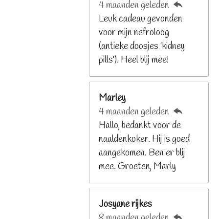
4 maanden geleden
2
Leuk cadeau gevonden
9
voor mijn nefroloog
2
(antieke doosjes 'kidney
6
pills'). Heel blij mee!
8
s
t
Marley
e
4 maanden geleden
r
Hallo, bedankt voor de
r
naaldenkoker. Hij is goed
e
aangekomen. Ben er blij
n
mee. Groeten, Marly
Josyane rijkes
8 maanden geleden