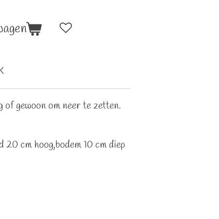
wagen
K
g of gewoon om neer te zetten.
d 20 cm hoog,bodem 10 cm diep