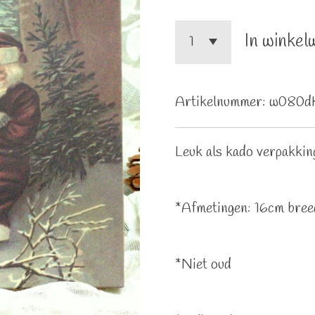
In winkel
Artikelnummer:
w080d
Leuk als kado verpakkin
*Afmetingen: 16cm bree
*Niet oud