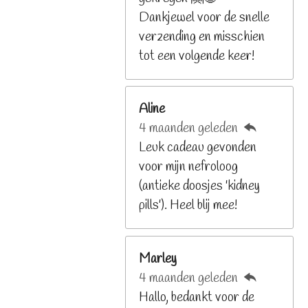
8
Dankjewel voor de snelle
2
verzending en misschien
9
tot een volgende keer!
2
6
Aline
8
4 maanden geleden
2
Leuk cadeau gevonden
9
voor mijn nefroloog
2
(antieke doosjes 'kidney
6
pills'). Heel blij mee!
8
s
t
Marley
e
4 maanden geleden
r
Hallo, bedankt voor de
r