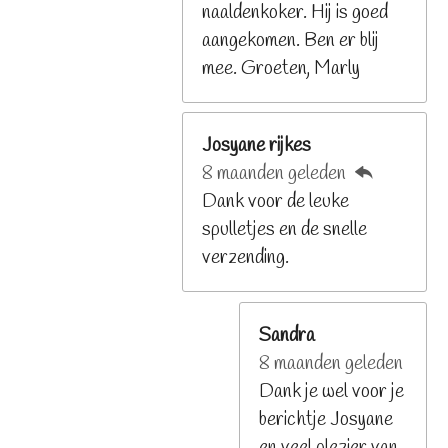
naaldenkoker. Hij is goed
e
aangekomen. Ben er blij
n
mee. Groeten, Marly
Josyane rijkes
8 maanden geleden
Dank voor de leuke
spulletjes en de snelle
verzending.
Sandra
8 maanden geleden
Dank je wel voor je
berichtje Josyane
en veel plezier van