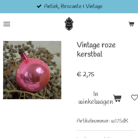
Antiek, Brocante & Vintage
Ga
direct
naar
de
hoofdinhoud
Vintage roze
kerstbal
€ 2,75
In
winkelwagen
Artikelnummer:
w175dK