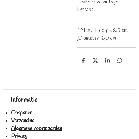
Leuke roze vintage
kerstbal.
* Maat: Hoogte 8.5 cm
,Diameter: 6,0 cm
D
D
S
D
e
e
h
e
l
e
a
l
e
l
r
e
n
e
n
Informatie
Opsparen
Verzending
Algemene voorwaarden
Privacy