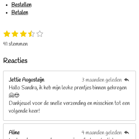
Bestellen
Betalen
1
2
3
4
5
S
R
s
s
s
s
s
t
a
41 stemmen
t
t
t
t
t
e
t
e
e
e
e
e
m
i
Reacties
r
r
r
r
r
m
n
e
r
r
r
r
g
n
e
e
e
e
Jettie Augusteijn
3 maanden geleden
:
n
n
n
n
Hallo Sandra, ik heb mijn leuke prentjes binnen gekregen
3
🤗😍
.
Dankjewel voor de snelle verzending en misschien tot een
2
volgende keer!
6
8
2
Aline
4 maanden geleden
9