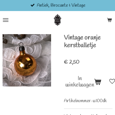
Antiek, Brocante & Vintage
Ga
direct
naar
de
hoofdinhoud
Vintage oranje
kerstballetje
€ 2,50
In
winkelwagen
Artikelnummer:
w100dk