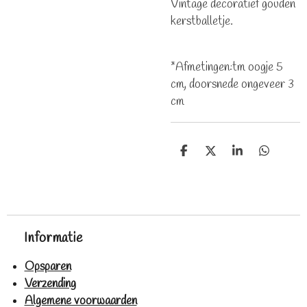
Vintage decoratief gouden
kerstballetje.
*Afmetingen:tm oogje 5
cm, doorsnede ongeveer 3
cm
D
D
S
D
e
e
h
e
l
e
a
l
e
l
r
e
n
e
n
Informatie
Opsparen
Verzending
Algemene voorwaarden