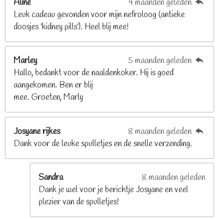
Aline
4 maanden geleden
9
Leuk cadeau gevonden voor mijn nefroloog (antieke
2
doosjes 'kidney pills'). Heel blij mee!
6
8
2
Marley
5 maanden geleden
9
Hallo, bedankt voor de naaldenkoker. Hij is goed
2
aangekomen. Ben er blij
6
mee. Groeten, Marly
8
s
t
Josyane rijkes
8 maanden geleden
e
Dank voor de leuke spulletjes en de snelle verzending.
r
r
e
Sandra
8 maanden geleden
n
Dank je wel voor je berichtje Josyane en veel
plezier van de spulletjes!