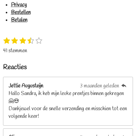
Privacy
Bestellen
Betalen
1
2
3
4
5
S
R
s
s
s
s
s
t
a
41 stemmen
t
t
t
t
t
e
t
e
e
e
e
e
m
i
Reacties
r
r
r
r
r
m
n
e
r
r
r
r
g
n
e
e
e
e
Jettie Augusteijn
3 maanden geleden
:
n
n
n
n
Hallo Sandra, ik heb mijn leuke prentjes binnen gekregen
3
🤗😍
.
Dankjewel voor de snelle verzending en misschien tot een
2
volgende keer!
6
8
2