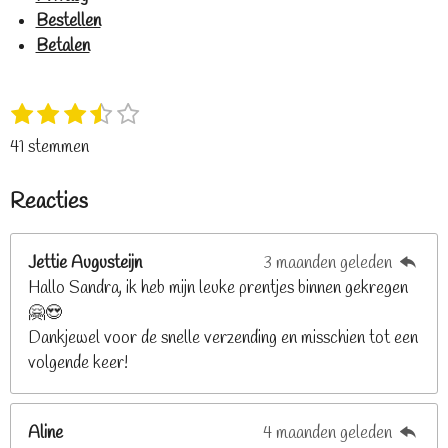
Bestellen
Betalen
1
2
3
4
5
S
R
s
s
s
s
s
t
a
41 stemmen
t
t
t
t
t
e
t
e
e
e
e
e
m
i
Reacties
r
r
r
r
r
m
n
e
r
r
r
r
g
n
e
e
e
e
Jettie Augusteijn
3 maanden geleden
:
n
n
n
n
Hallo Sandra, ik heb mijn leuke prentjes binnen gekregen
3
🤗😍
.
Dankjewel voor de snelle verzending en misschien tot een
2
volgende keer!
6
8
2
Aline
4 maanden geleden
9