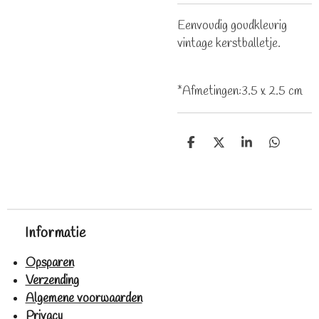
Eenvoudig goudkleurig
vintage kerstballetje.
*Afmetingen:3.5 x 2.5 cm
D
D
S
D
e
e
h
e
l
e
a
l
e
l
r
e
n
e
n
Informatie
Opsparen
Verzending
Algemene voorwaarden
Privacy