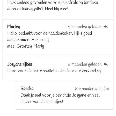
Leuk cadeau gevonden voor mijn nefroloog (antieke
2
doosjes 'kidney pills'). Heel blij mee!
6
8
2
Marley
4 maanden geleden
9
Hallo, bedankt voor de naaldenkoker. Hij is goed
2
aangekomen. Ben er blij
6
mee. Groeten, Marly
8
s
t
Josyane rijkes
8 maanden geleden
e
Dank voor de leuke spulletjes en de snelle verzending.
r
r
e
Sandra
8 maanden geleden
n
Dank je wel voor je berichtje Josyane en veel
plezier van de spulletjes!