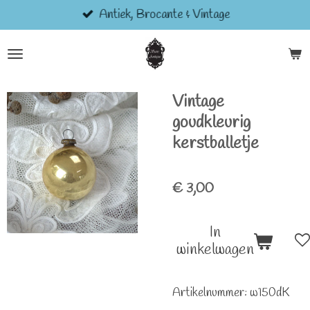
Antiek, Brocante & Vintage
Ga
direct
naar
de
hoofdinhoud
Vintage
goudkleurig
kerstballetje
€ 3,00
In
winkelwagen
Artikelnummer:
w150dK