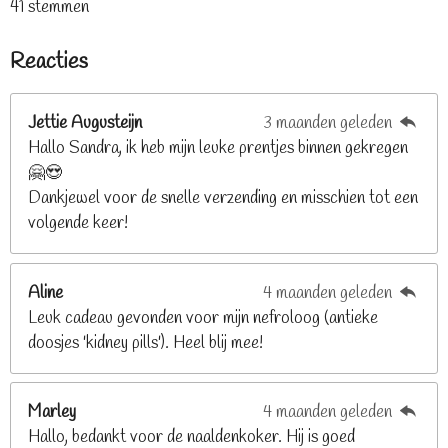
41 stemmen
t
t
t
t
t
e
t
e
e
e
e
e
m
i
Reacties
r
r
r
r
r
m
n
e
r
r
r
r
g
n
e
e
e
e
Jettie Augusteijn
3 maanden geleden
:
n
n
n
n
Hallo Sandra, ik heb mijn leuke prentjes binnen gekregen
3
🤗😍
.
Dankjewel voor de snelle verzending en misschien tot een
2
volgende keer!
6
8
2
Aline
4 maanden geleden
9
Leuk cadeau gevonden voor mijn nefroloog (antieke
2
doosjes 'kidney pills'). Heel blij mee!
6
8
2
Marley
4 maanden geleden
9
Hallo, bedankt voor de naaldenkoker. Hij is goed