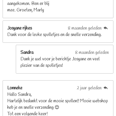
2
aangekomen. Ben er blij
6
mee. Groeten, Marly
8
s
t
Josyane rijkes
8 maanden geleden
e
Dank voor de leuke spulletjes en de snelle verzending.
r
r
e
Sandra
8 maanden geleden
n
Dank je wel voor je berichtje Josyane en veel
plezier van de spulletjes!
Lonneke
2 jaar geleden
Hallo Sandra,
Hartelijk bedankt voor de mooie spullen!! Mooie webshop
heb je en snelle verzending 😊
Tot een volgende keer!