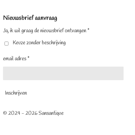
a
i
n
c
n
s
e
t
t
Nieuwsbrief aanvraag
b
e
a
o
r
g
o
e
r
Ja, ik wil graag de nieuwsbrief ontvangen *
k
s
a
t
m
Keuze zonder beschrijving
email adres *
Inschrijven
© 2024 - 2026 Sansantique