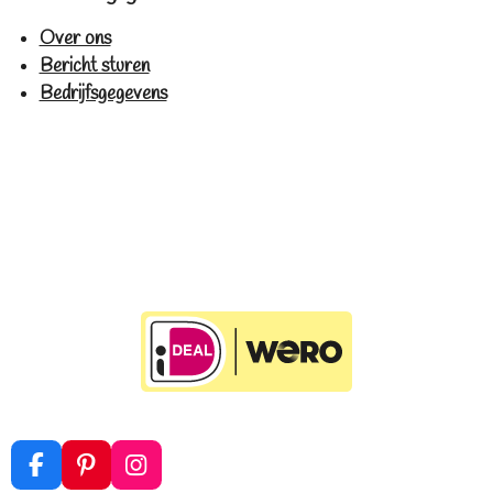
Over ons
Bericht sturen
Bedrijfsgegevens
F
P
I