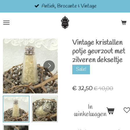
Antiek, Brocante & Vintage
Ga
direct
naar
de
hoofdinhoud
Vintage kristallen
potje geurzout met
zilveren dekseltje
Sale!
€ 32,50
€ 40,00
In
winkelwagen