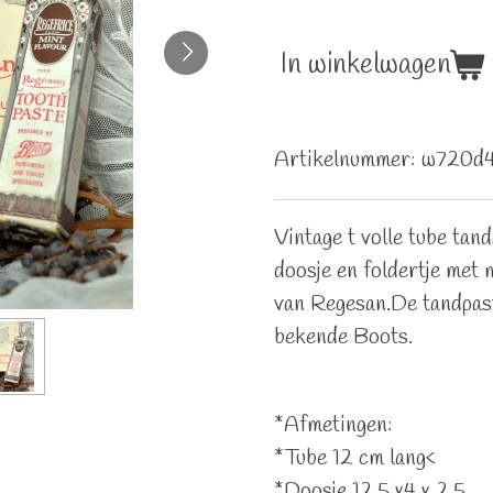
In winkelwagen
Artikelnummer:
w720d
Vintage t volle tube tan
doosje en foldertje met
van Regesan.De tandpas
bekende Boots.
*Afmetingen:
*Tube 12 cm lang<
*Doosje 12.5 x4 x 2.5