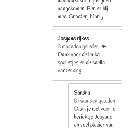
naaldenkoker. Hij is goed
e
aangekomen. Ben er blij
n
mee. Groeten, Marly
Josyane rijkes
8 maanden geleden
Dank voor de leuke
spulletjes en de snelle
verzending.
Sandra
8 maanden geleden
Dank je wel voor je
berichtje Josyane
en veel plezier van