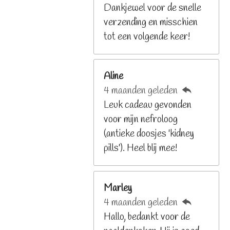
8
Dankjewel voor de snelle
2
verzending en misschien
9
tot een volgende keer!
2
6
Aline
8
4 maanden geleden
2
Leuk cadeau gevonden
9
voor mijn nefroloog
2
(antieke doosjes 'kidney
6
pills'). Heel blij mee!
8
s
t
Marley
e
4 maanden geleden
r
Hallo, bedankt voor de
r