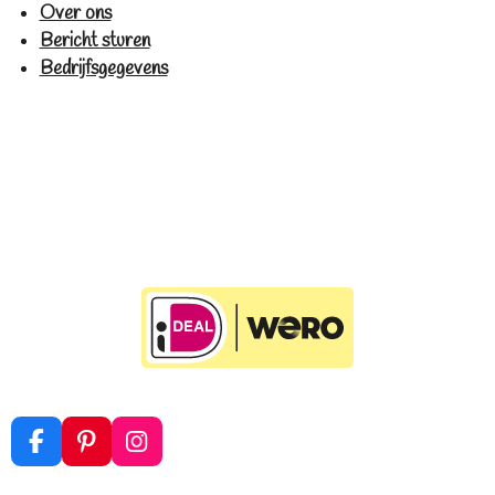
Over ons
Bericht sturen
Bedrijfsgegevens
F
P
I
a
i
n
c
n
s