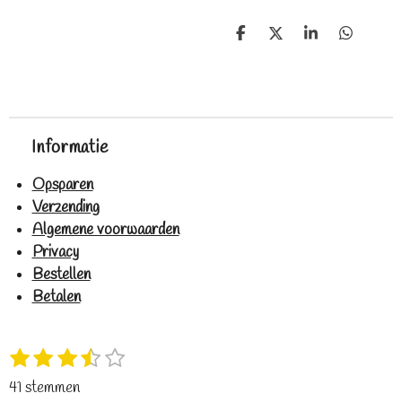
D
D
S
D
e
e
h
e
l
e
a
l
e
l
r
e
n
e
n
Informatie
Opsparen
Verzending
Algemene voorwaarden
Privacy
Bestellen
Betalen
1
2
3
4
5
S
R
s
s
s
s
s
t
a
41 stemmen
t
t
t
t
t
e