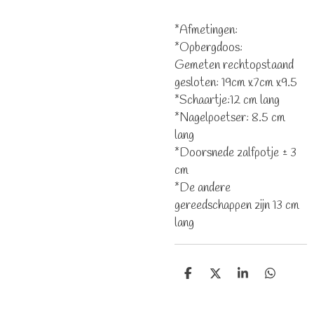
*Afmetingen:
*Opbergdoos:
Gemeten rechtopstaand
gesloten: 19cm x7cm x9.5
*Schaartje:12 cm lang
*Nagelpoetser: 8.5 cm
lang
*Doorsnede zalfpotje ± 3
cm
*De andere
gereedschappen zijn 13 cm
lang
D
D
S
D
e
e
h
e
l
e
a
l