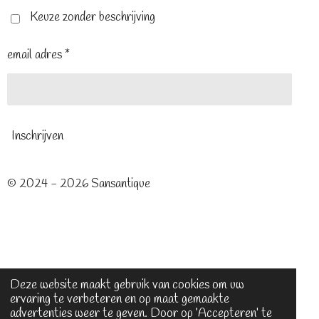
k
s
a
t
m
Keuze zonder beschrijving
email adres *
Inschrijven
© 2024 - 2026 Sansantique
Deze website maakt gebruik van cookies om uw
ervaring te verbeteren en op maat gemaakte
advertenties weer te geven. Door op ‘Accepteren’ te