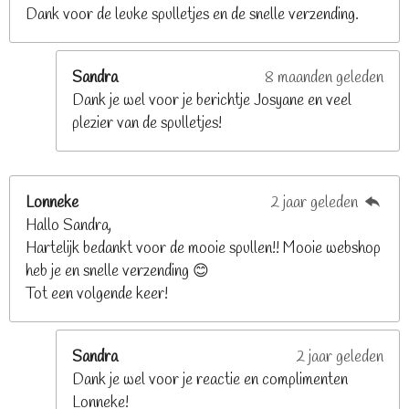
e
Dank voor de leuke spulletjes en de snelle verzending.
r
r
e
Sandra
8 maanden geleden
n
Dank je wel voor je berichtje Josyane en veel
plezier van de spulletjes!
Lonneke
2 jaar geleden
Hallo Sandra,
Hartelijk bedankt voor de mooie spullen!! Mooie webshop
heb je en snelle verzending 😊
Tot een volgende keer!
Sandra
2 jaar geleden
Dank je wel voor je reactie en complimenten
Lonneke!