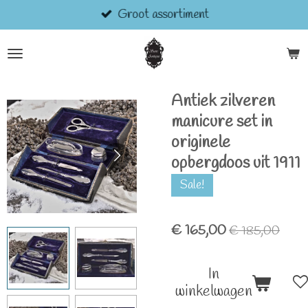
Groot assortiment
Ga
direct
naar
de
hoofdinhoud
Antiek zilveren
manicure set in
originele
opbergdoos uit 1911
Sale!
€ 165,00
€ 185,00
In
winkelwagen