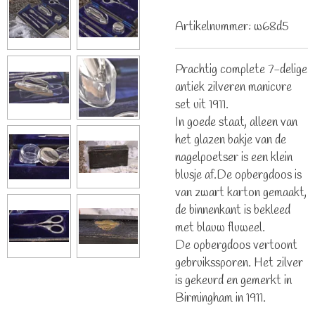
Artikelnummer:
w68d5
Prachtig complete 7-delige
antiek zilveren manicure
set uit 1911.
In goede staat, alleen van
het glazen bakje van de
nagelpoetser is een klein
blusje af.De opbergdoos is
van zwart karton gemaakt,
de binnenkant is bekleed
met blauw fluweel.
De opbergdoos vertoont
gebruikssporen. Het zilver
is gekeurd en gemerkt in
Birmingham in 1911.