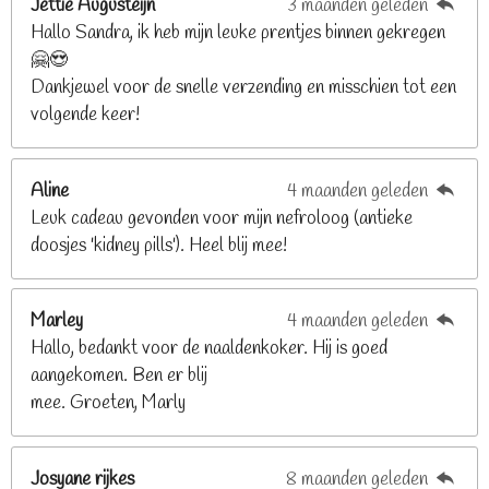
Jettie Augusteijn
3 maanden geleden
:
n
n
n
n
Hallo Sandra, ik heb mijn leuke prentjes binnen gekregen
3
🤗😍
.
Dankjewel voor de snelle verzending en misschien tot een
2
volgende keer!
6
8
2
Aline
4 maanden geleden
9
Leuk cadeau gevonden voor mijn nefroloog (antieke
2
doosjes 'kidney pills'). Heel blij mee!
6
8
2
Marley
4 maanden geleden
9
Hallo, bedankt voor de naaldenkoker. Hij is goed
2
aangekomen. Ben er blij
6
mee. Groeten, Marly
8
s
t
Josyane rijkes
8 maanden geleden