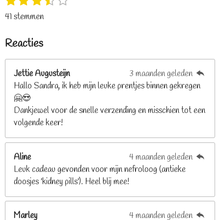
1
2
3
4
5
S
R
s
s
s
s
s
t
a
41 stemmen
t
t
t
t
t
e
t
e
e
e
e
e
m
i
Reacties
r
r
r
r
r
m
n
e
r
r
r
r
g
n
e
e
e
e
Jettie Augusteijn
3 maanden geleden
:
n
n
n
n
Hallo Sandra, ik heb mijn leuke prentjes binnen gekregen
3
🤗😍
.
Dankjewel voor de snelle verzending en misschien tot een
2
volgende keer!
6
8
2
Aline
4 maanden geleden
9
Leuk cadeau gevonden voor mijn nefroloog (antieke
2
doosjes 'kidney pills'). Heel blij mee!
6
8
2
Marley
4 maanden geleden