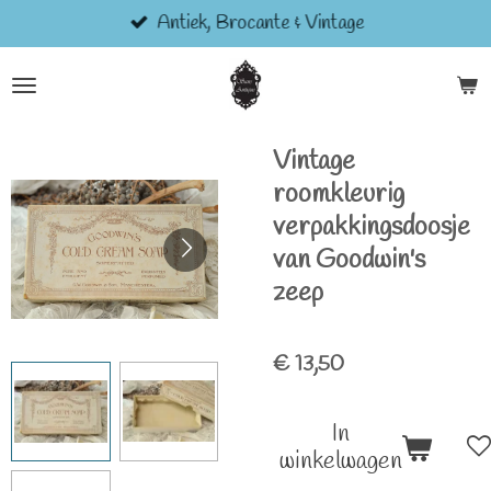
Antiek, Brocante & Vintage
Ga
direct
naar
de
hoofdinhoud
Vintage
roomkleurig
verpakkingsdoosje
van Goodwin's
zeep
€ 13,50
In
winkelwagen