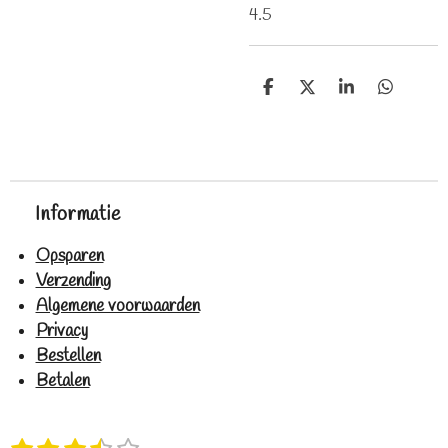
4.5
D
D
S
D
e
e
h
e
l
e
a
l
e
l
r
e
n
e
n
Informatie
Opsparen
Verzending
Algemene voorwaarden
Privacy
Bestellen
Betalen