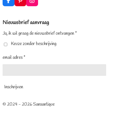
F
P
I
a
i
n
c
n
s
e
t
t
Nieuwsbrief aanvraag
b
e
a
o
r
g
o
e
r
Ja, ik wil graag de nieuwsbrief ontvangen *
k
s
a
t
m
Keuze zonder beschrijving
email adres *
Inschrijven
© 2024 - 2026 Sansantique