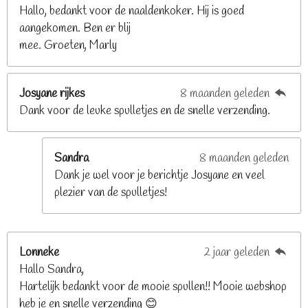
9
Hallo, bedankt voor de naaldenkoker. Hij is goed
2
aangekomen. Ben er blij
6
mee. Groeten, Marly
8
s
t
Josyane rijkes
8 maanden geleden
e
Dank voor de leuke spulletjes en de snelle verzending.
r
r
e
Sandra
8 maanden geleden
n
Dank je wel voor je berichtje Josyane en veel
plezier van de spulletjes!
Lonneke
2 jaar geleden
Hallo Sandra,
Hartelijk bedankt voor de mooie spullen!! Mooie webshop
heb je en snelle verzending 😊