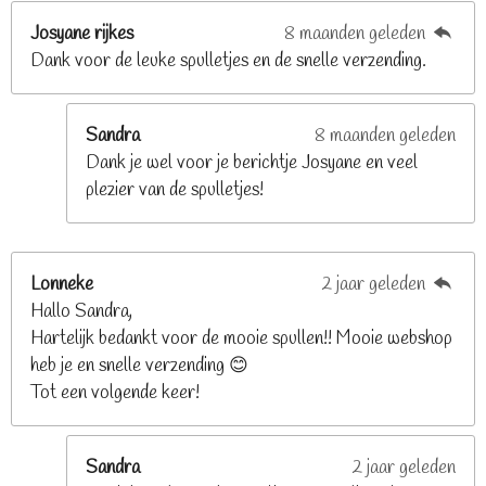
t
Josyane rijkes
8 maanden geleden
e
Dank voor de leuke spulletjes en de snelle verzending.
r
r
e
Sandra
8 maanden geleden
n
Dank je wel voor je berichtje Josyane en veel
plezier van de spulletjes!
Lonneke
2 jaar geleden
Hallo Sandra,
Hartelijk bedankt voor de mooie spullen!! Mooie webshop
heb je en snelle verzending 😊
Tot een volgende keer!
Sandra
2 jaar geleden