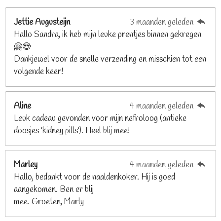
e
r
r
r
r
g
n
e
e
e
e
Jettie Augusteijn
3 maanden geleden
:
n
n
n
n
Hallo Sandra, ik heb mijn leuke prentjes binnen gekregen
3
🤗😍
.
Dankjewel voor de snelle verzending en misschien tot een
2
volgende keer!
6
8
2
Aline
4 maanden geleden
9
Leuk cadeau gevonden voor mijn nefroloog (antieke
2
doosjes 'kidney pills'). Heel blij mee!
6
8
2
Marley
4 maanden geleden
9
Hallo, bedankt voor de naaldenkoker. Hij is goed
2
aangekomen. Ben er blij
6
mee. Groeten, Marly
8
s