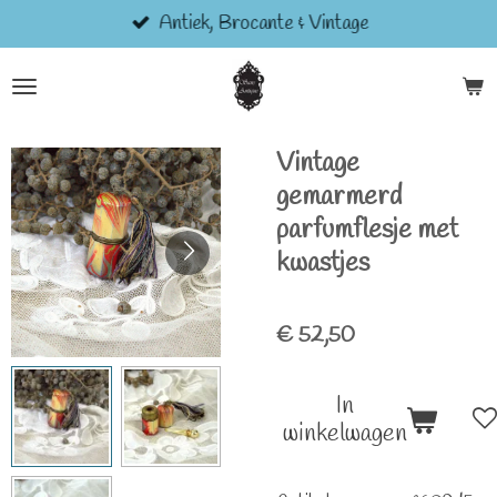
Antiek, Brocante & Vintage
Ga
direct
naar
de
hoofdinhoud
Vintage
gemarmerd
parfumflesje met
kwastjes
€ 52,50
In
winkelwagen