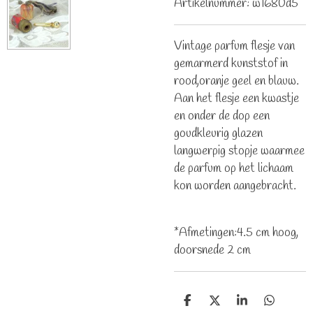
Artikelnummer:
w1680d5
Vintage parfum flesje van
gemarmerd kunststof in
rood,oranje geel en blauw.
Aan het flesje een kwastje
en onder de dop een
goudkleurig glazen
langwerpig stopje waarmee
de parfum op het lichaam
kon worden aangebracht.
*Afmetingen:4.5 cm hoog,
doorsnede 2 cm
D
D
S
D