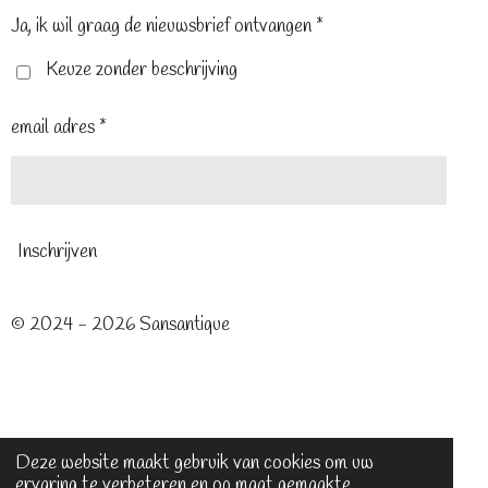
o
r
g
o
e
r
Ja, ik wil graag de nieuwsbrief ontvangen *
k
s
a
t
m
Keuze zonder beschrijving
email adres *
Inschrijven
© 2024 - 2026 Sansantique
Deze website maakt gebruik van cookies om uw
ervaring te verbeteren en op maat gemaakte