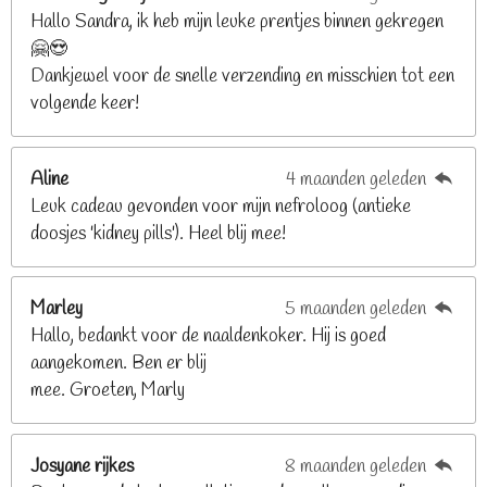
n
n
n
n
Hallo Sandra, ik heb mijn leuke prentjes binnen gekregen
3
🤗😍
.
Dankjewel voor de snelle verzending en misschien tot een
2
volgende keer!
6
8
2
Aline
4 maanden geleden
9
Leuk cadeau gevonden voor mijn nefroloog (antieke
2
doosjes 'kidney pills'). Heel blij mee!
6
8
2
Marley
5 maanden geleden
9
Hallo, bedankt voor de naaldenkoker. Hij is goed
2
aangekomen. Ben er blij
6
mee. Groeten, Marly
8
s
t
Josyane rijkes
8 maanden geleden
e