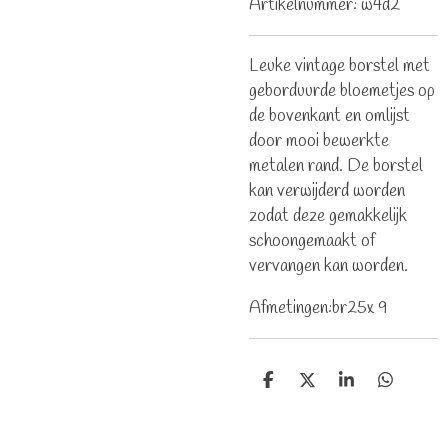
Artikelnummer:
w4d2
Leuke vintage borstel met
geborduurde bloemetjes op
de bovenkant en omlijst
door mooi bewerkte
metalen rand. De borstel
kan verwijderd worden
zodat deze gemakkelijk
schoongemaakt of
vervangen kan worden.
Afmetingen:br25x 9
D
D
S
D
e
e
h
e
l
e
a
l
e
l
r
e