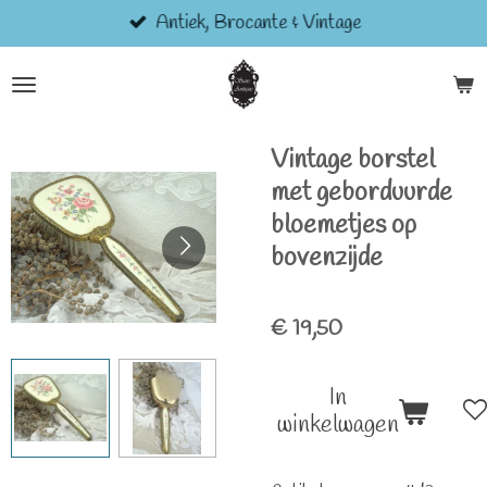
Antiek, Brocante & Vintage
Ga
direct
naar
de
hoofdinhoud
Vintage borstel
met geborduurde
bloemetjes op
bovenzijde
€ 19,50
In
winkelwagen