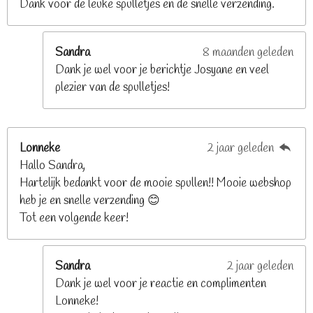
Dank voor de leuke spulletjes en de snelle verzending.
r
r
e
Sandra
8 maanden geleden
n
Dank je wel voor je berichtje Josyane en veel
plezier van de spulletjes!
Lonneke
2 jaar geleden
Hallo Sandra,
Hartelijk bedankt voor de mooie spullen!! Mooie webshop
heb je en snelle verzending 😊
Tot een volgende keer!
Sandra
2 jaar geleden
Dank je wel voor je reactie en complimenten
Lonneke!