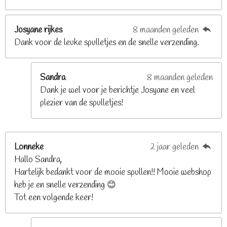
8
s
t
Josyane rijkes
8 maanden geleden
e
Dank voor de leuke spulletjes en de snelle verzending.
r
r
e
Sandra
8 maanden geleden
n
Dank je wel voor je berichtje Josyane en veel
plezier van de spulletjes!
Lonneke
2 jaar geleden
Hallo Sandra,
Hartelijk bedankt voor de mooie spullen!! Mooie webshop
heb je en snelle verzending 😊
Tot een volgende keer!