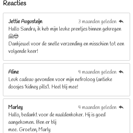
Reacties
r
r
r
r
r
m
n
e
r
r
r
r
g
n
e
e
e
e
Jettie Augusteijn
3 maanden geleden
:
n
n
n
n
Hallo Sandra, ik heb mijn leuke prentjes binnen gekregen
3
🤗😍
.
Dankjewel voor de snelle verzending en misschien tot een
2
volgende keer!
6
8
2
Aline
4 maanden geleden
9
Leuk cadeau gevonden voor mijn nefroloog (antieke
2
doosjes 'kidney pills'). Heel blij mee!
6
8
2
Marley
4 maanden geleden
9
Hallo, bedankt voor de naaldenkoker. Hij is goed
2
aangekomen. Ben er blij
6
mee. Groeten, Marly