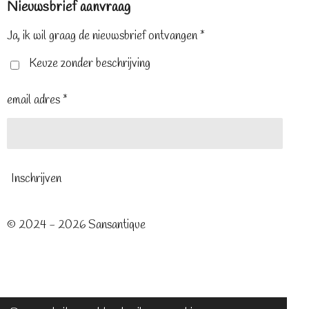
Nieuwsbrief aanvraag
b
e
a
o
r
g
o
e
r
Ja, ik wil graag de nieuwsbrief ontvangen *
k
s
a
t
m
Keuze zonder beschrijving
email adres *
Inschrijven
© 2024 - 2026 Sansantique