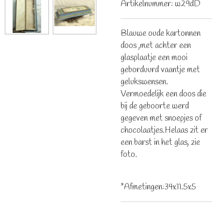
Artikelnummer:
w29dD
Blauwe oude kartonnen
doos ,met achter een
glasplaatje een mooi
geborduurd vaantje met
gelukswensen.
Vermoedelijk een doos die
bij de geboorte werd
gegeven met snoepjes of
chocolaatjes.Helaas zit er
een barst in het glas, zie
foto.
*Afmetingen:34x11.5x5