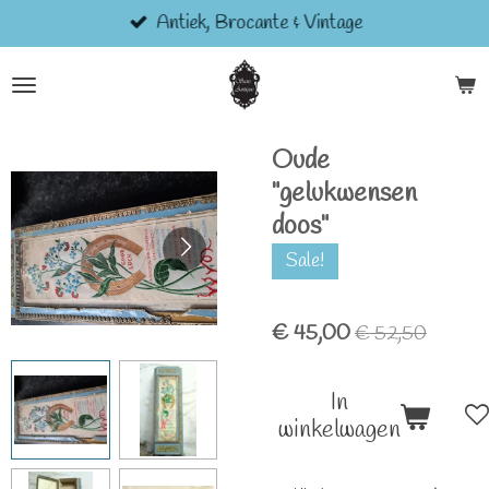
Antiek, Brocante & Vintage
Ga
direct
naar
de
hoofdinhoud
Oude
"gelukwensen
doos"
Sale!
€ 45,00
€ 52,50
In
winkelwagen