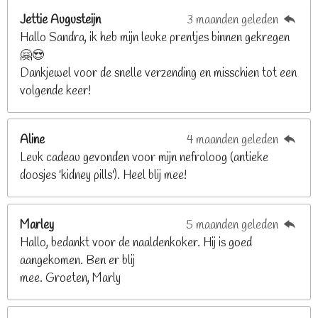
g
n
e
e
e
e
Jettie Augusteijn
3 maanden geleden
:
n
n
n
n
Hallo Sandra, ik heb mijn leuke prentjes binnen gekregen
3
🤗😍
.
Dankjewel voor de snelle verzending en misschien tot een
2
volgende keer!
6
8
2
Aline
4 maanden geleden
9
Leuk cadeau gevonden voor mijn nefroloog (antieke
2
doosjes 'kidney pills'). Heel blij mee!
6
8
2
Marley
5 maanden geleden
9
Hallo, bedankt voor de naaldenkoker. Hij is goed
2
aangekomen. Ben er blij
6
mee. Groeten, Marly
8
s