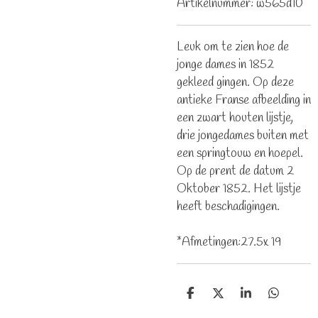
Artikelnummer:
w565d10
Leuk om te zien hoe de
jonge dames in 1852
gekleed gingen. Op deze
antieke Franse afbeelding in
een zwart houten lijstje,
drie jongedames buiten met
een springtouw en hoepel.
Op de prent de datum 2
Oktober 1852. Het lijstje
heeft beschadigingen.
*Afmetingen:27.5x 19
D
D
S
D
e
e
h
e