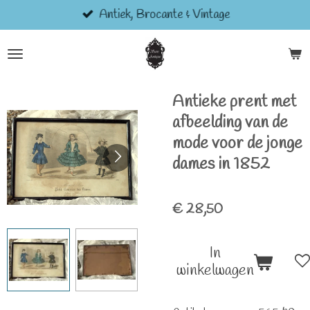
Antiek, Brocante & Vintage
Ga
direct
naar
de
hoofdinhoud
Antieke prent met
afbeelding van de
mode voor de jonge
dames in 1852
€ 28,50
In
winkelwagen