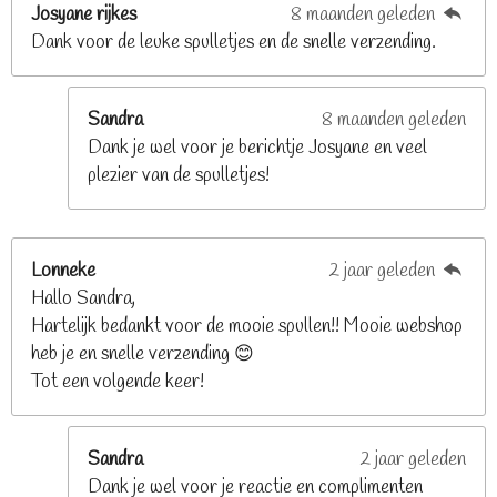
t
Josyane rijkes
8 maanden geleden
e
Dank voor de leuke spulletjes en de snelle verzending.
r
r
e
Sandra
8 maanden geleden
n
Dank je wel voor je berichtje Josyane en veel
plezier van de spulletjes!
Lonneke
2 jaar geleden
Hallo Sandra,
Hartelijk bedankt voor de mooie spullen!! Mooie webshop
heb je en snelle verzending 😊
Tot een volgende keer!
Sandra
2 jaar geleden
Dank je wel voor je reactie en complimenten