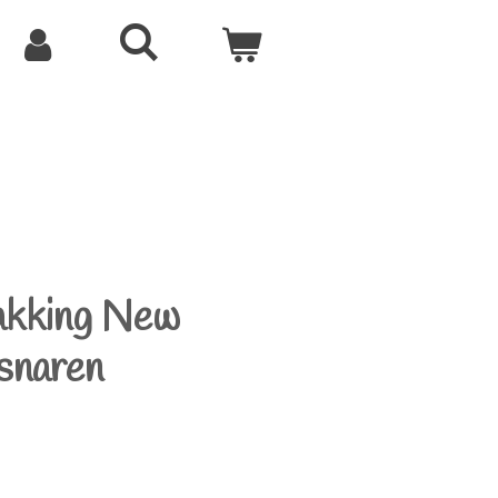
akking New
lsnaren