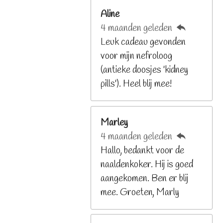
6
Aline
8
4 maanden geleden
2
Leuk cadeau gevonden
9
voor mijn nefroloog
2
(antieke doosjes 'kidney
6
pills'). Heel blij mee!
8
s
t
Marley
e
4 maanden geleden
r
Hallo, bedankt voor de
r
naaldenkoker. Hij is goed
e
aangekomen. Ben er blij
n
mee. Groeten, Marly