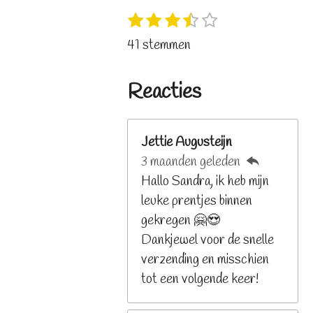
1
2
3
4
5
S
R
s
s
s
s
s
t
a
41 stemmen
t
t
t
t
t
e
t
e
e
e
e
e
m
i
r
r
r
r
r
Reacties
m
n
r
r
r
r
e
e
e
e
e
g
n
n
n
n
n
:
Jettie Augusteijn
3
3 maanden geleden
.
Hallo Sandra, ik heb mijn
2
leuke prentjes binnen
6
gekregen 🤗😍
8
Dankjewel voor de snelle
2
verzending en misschien
9
tot een volgende keer!
2