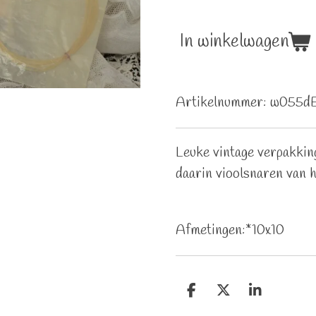
In winkelwagen
Artikelnummer:
w055d
Leuke vintage verpakkin
daarin vioolsnaren van
Afmetingen:*10x10
D
D
S
e
e
h