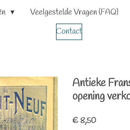
ën
Veelgestelde Vragen (FAQ)
Contact
Antieke Fran
opening verko
€ 8,50