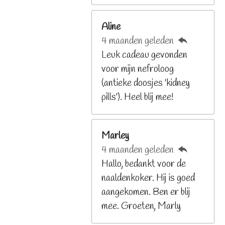
6
Aline
8
4 maanden geleden
2
Leuk cadeau gevonden
9
voor mijn nefroloog
2
(antieke doosjes 'kidney
6
pills'). Heel blij mee!
8
s
t
Marley
e
4 maanden geleden
r
Hallo, bedankt voor de
r
naaldenkoker. Hij is goed
e
aangekomen. Ben er blij
n
mee. Groeten, Marly