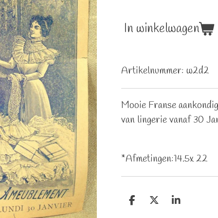
In winkelwagen
Artikelnummer:
w2d2
Mooie Franse aankondig
van lingerie vanaf 30 J
*Afmetingen:14.5x 22
D
D
S
e
e
h