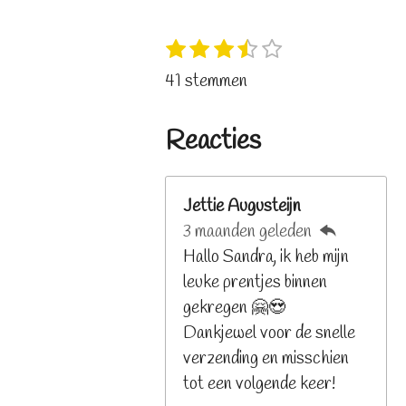
1
2
3
4
5
S
R
s
s
s
s
s
t
a
41 stemmen
t
t
t
t
t
e
t
e
e
e
e
e
m
i
r
r
r
r
r
Reacties
m
n
r
r
r
r
e
e
e
e
e
g
n
n
n
n
n
:
Jettie Augusteijn
3
3 maanden geleden
.
Hallo Sandra, ik heb mijn
2
leuke prentjes binnen
6
gekregen 🤗😍
8
Dankjewel voor de snelle
2
verzending en misschien
9
tot een volgende keer!
2