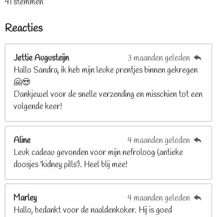
41 stemmen
t
t
t
t
t
e
t
e
e
e
e
e
m
i
Reacties
r
r
r
r
r
m
n
e
r
r
r
r
g
n
e
e
e
e
Jettie Augusteijn
3 maanden geleden
:
n
n
n
n
Hallo Sandra, ik heb mijn leuke prentjes binnen gekregen
3
🤗😍
.
Dankjewel voor de snelle verzending en misschien tot een
2
volgende keer!
6
8
2
Aline
4 maanden geleden
9
Leuk cadeau gevonden voor mijn nefroloog (antieke
2
doosjes 'kidney pills'). Heel blij mee!
6
8
2
Marley
4 maanden geleden
9
Hallo, bedankt voor de naaldenkoker. Hij is goed
2