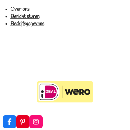
Over ons
Bericht sturen
Bedrijfsgegevens
F
P
I
a
i
n