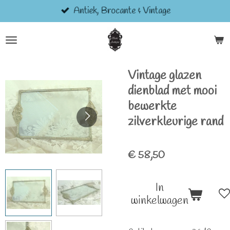
Antiek, Brocante & Vintage
Ga
direct
naar
de
hoofdinhoud
Vintage glazen
dienblad met mooi
bewerkte
zilverkleurige rand
€ 58,50
In
winkelwagen