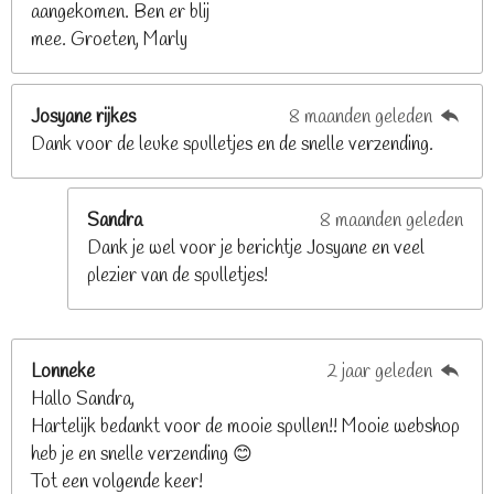
aangekomen. Ben er blij
6
mee. Groeten, Marly
8
s
t
Josyane rijkes
8 maanden geleden
e
Dank voor de leuke spulletjes en de snelle verzending.
r
r
e
Sandra
8 maanden geleden
n
Dank je wel voor je berichtje Josyane en veel
plezier van de spulletjes!
Lonneke
2 jaar geleden
Hallo Sandra,
Hartelijk bedankt voor de mooie spullen!! Mooie webshop
heb je en snelle verzending 😊
Tot een volgende keer!