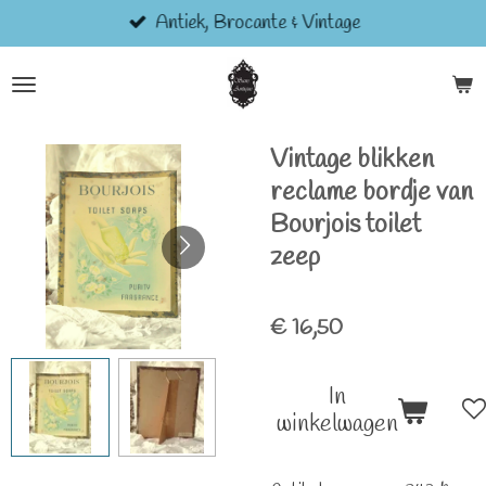
Antiek, Brocante & Vintage
Ga
direct
naar
de
hoofdinhoud
Vintage blikken
reclame bordje van
Bourjois toilet
zeep
€ 16,50
In
winkelwagen