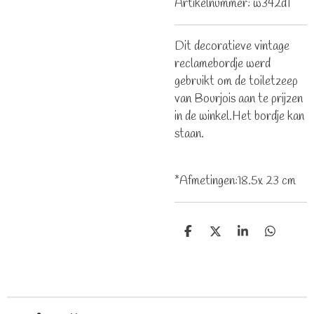
Artikelnummer:
w342d1
Dit decoratieve vintage
reclamebordje werd
gebruikt om de toiletzeep
van Bourjois aan te prijzen
in de winkel.Het bordje kan
staan.
*Afmetingen:18.5x 23 cm
D
D
S
D
e
e
h
e
l
e
a
l
e
l
r
e
n
e
n