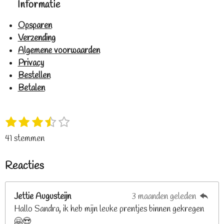
Informatie
Opsparen
Verzending
Algemene voorwaarden
Privacy
Bestellen
Betalen
1
2
3
4
5
S
R
s
s
s
s
s
t
a
41 stemmen
t
t
t
t
t
e
t
e
e
e
e
e
m
i
Reacties
r
r
r
r
r
m
n
e
r
r
r
r
g
n
e
e
e
e
Jettie Augusteijn
3 maanden geleden
:
n
n
n
n
Hallo Sandra, ik heb mijn leuke prentjes binnen gekregen
3
🤗😍
.