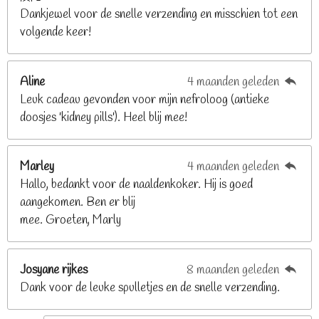
Dankjewel voor de snelle verzending en misschien tot een
2
volgende keer!
6
8
2
Aline
4 maanden geleden
9
Leuk cadeau gevonden voor mijn nefroloog (antieke
2
doosjes 'kidney pills'). Heel blij mee!
6
8
2
Marley
4 maanden geleden
9
Hallo, bedankt voor de naaldenkoker. Hij is goed
2
aangekomen. Ben er blij
6
mee. Groeten, Marly
8
s
t
Josyane rijkes
8 maanden geleden
e
Dank voor de leuke spulletjes en de snelle verzending.
r
r