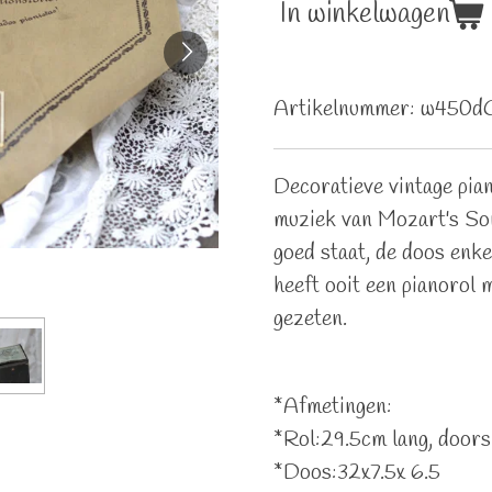
In winkelwagen
Artikelnummer:
w450d
Decoratieve vintage pian
muziek van Mozart's Son
goed staat, de doos enke
heeft ooit een pianorol
gezeten.
*Afmetingen:
*Rol:29.5cm lang, door
*Doos:32x7.5x 6.5