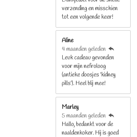
2
verzending en misschien
9
tot een volgende keer!
2
6
Aline
8
4 maanden geleden
2
Leuk cadeau gevonden
9
voor mijn nefroloog
2
(antieke doosjes 'kidney
6
pills'). Heel blij mee!
8
s
t
Marley
e
5 maanden geleden
r
Hallo, bedankt voor de
r
naaldenkoker. Hij is goed
e