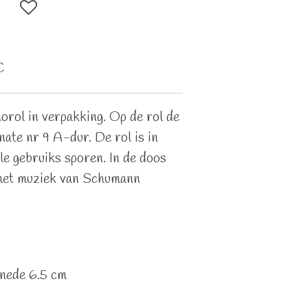
C
orol in verpakking. Op de rol de
ate nr 9 A-dur. De rol is in
le gebruiks sporen. In de doos
 met muziek van Schumann
snede 6.5 cm