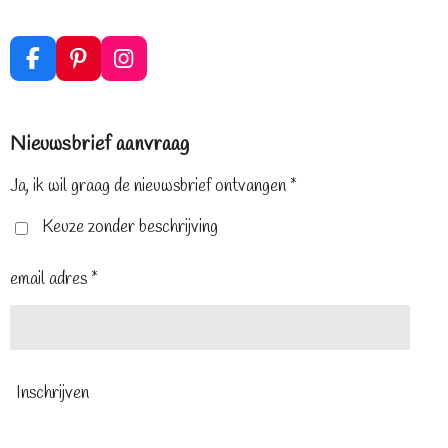
F
P
I
a
i
n
c
n
s
e
t
t
Nieuwsbrief aanvraag
b
e
a
o
r
g
o
e
r
Ja, ik wil graag de nieuwsbrief ontvangen *
k
s
a
t
m
Keuze zonder beschrijving
email adres *
Inschrijven