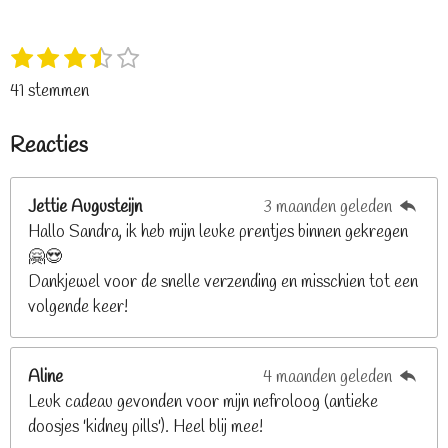
1
2
3
4
5
S
R
s
s
s
s
s
t
a
41 stemmen
t
t
t
t
t
e
t
e
e
e
e
e
m
i
Reacties
r
r
r
r
r
m
n
e
r
r
r
r
g
n
e
e
e
e
Jettie Augusteijn
3 maanden geleden
:
n
n
n
n
Hallo Sandra, ik heb mijn leuke prentjes binnen gekregen
3
🤗😍
.
Dankjewel voor de snelle verzending en misschien tot een
2
volgende keer!
6
8
2
Aline
4 maanden geleden
9
Leuk cadeau gevonden voor mijn nefroloog (antieke
2
doosjes 'kidney pills'). Heel blij mee!
6