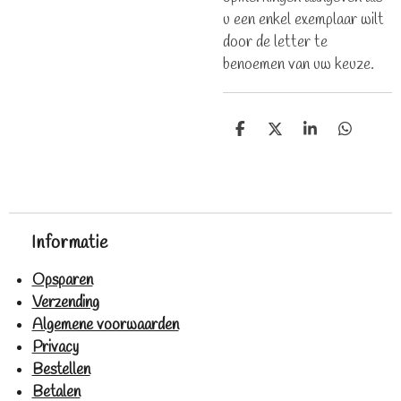
u een enkel exemplaar wilt
door de letter te
benoemen van uw keuze.
D
D
S
D
e
e
h
e
l
e
a
l
e
l
r
e
n
e
n
Informatie
Opsparen
Verzending
Algemene voorwaarden
Privacy
Bestellen
Betalen