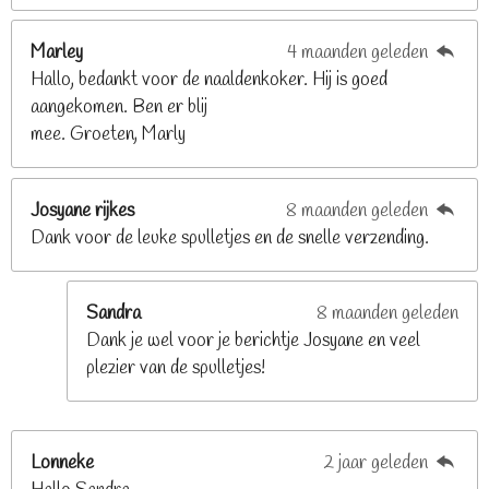
8
2
Marley
4 maanden geleden
9
Hallo, bedankt voor de naaldenkoker. Hij is goed
2
aangekomen. Ben er blij
6
mee. Groeten, Marly
8
s
t
Josyane rijkes
8 maanden geleden
e
Dank voor de leuke spulletjes en de snelle verzending.
r
r
e
Sandra
8 maanden geleden
n
Dank je wel voor je berichtje Josyane en veel
plezier van de spulletjes!
Lonneke
2 jaar geleden