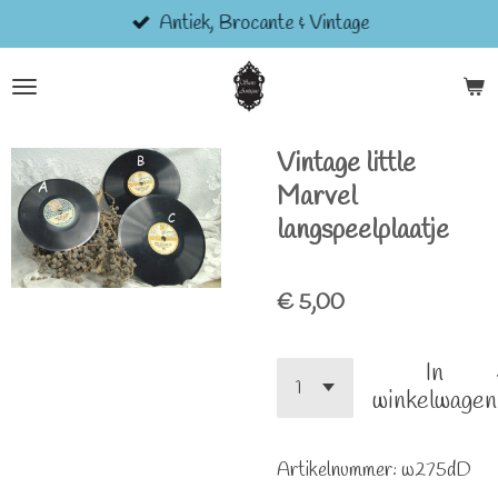
Antiek, Brocante & Vintage
Ga
direct
naar
de
hoofdinhoud
Vintage little
Marvel
langspeelplaatje
€ 5,00
In
winkelwagen
Artikelnummer:
w275dD