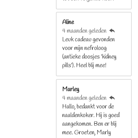
2
6
Aline
8
4 maanden geleden
2
Leuk cadeau gevonden
9
voor mijn nefroloog
2
(antieke doosjes 'kidney
6
pills'). Heel blij mee!
8
s
t
Marley
e
4 maanden geleden
r
Hallo, bedankt voor de
r
naaldenkoker. Hij is goed
e
aangekomen. Ben er blij
n
mee. Groeten, Marly