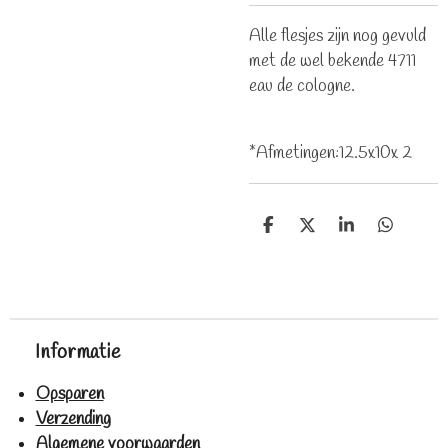
Alle flesjes zijn nog gevuld
met de wel bekende 4711
eau de cologne.
*Afmetingen:12.5x10x 2
D
D
S
D
e
e
h
e
l
e
a
l
e
l
r
e
n
e
n
Informatie
Opsparen
Verzending
Algemene voorwaarden