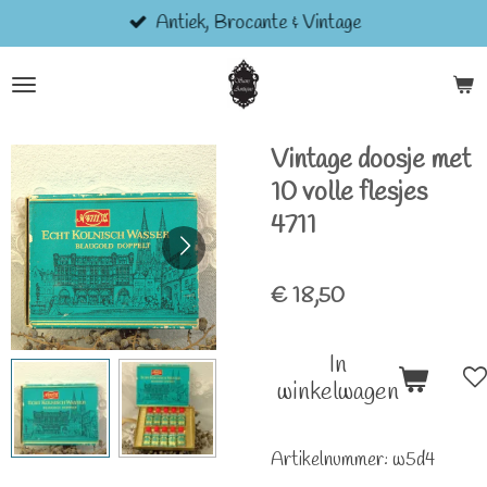
Antiek, Brocante & Vintage
Ga
direct
naar
de
hoofdinhoud
Vintage doosje met
10 volle flesjes
4711
€ 18,50
In
winkelwagen
Artikelnummer:
w5d4