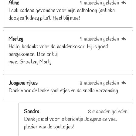
Aline
4 maanden geleden
9
Leuk cadeau gevonden voor mijn nefroloog (antieke
2
doosjes 'kidney pills'). Heel blij mee!
6
8
2
Marley
4 maanden geleden
9
Hallo, bedankt voor de naaldenkoker. Hij is goed
2
aangekomen. Ben er blij
6
mee. Groeten, Marly
8
s
t
Josyane rijkes
8 maanden geleden
e
Dank voor de leuke spulletjes en de snelle verzending.
r
r
e
Sandra
8 maanden geleden
n
Dank je wel voor je berichtje Josyane en veel
plezier van de spulletjes!