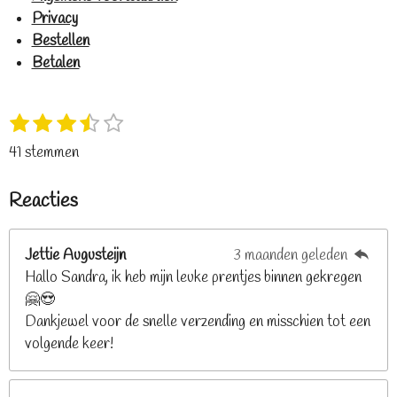
Privacy
Bestellen
Betalen
1
2
3
4
5
S
R
s
s
s
s
s
t
a
41 stemmen
t
t
t
t
t
e
t
e
e
e
e
e
m
i
Reacties
r
r
r
r
r
m
n
e
r
r
r
r
g
n
e
e
e
e
Jettie Augusteijn
3 maanden geleden
:
n
n
n
n
Hallo Sandra, ik heb mijn leuke prentjes binnen gekregen
3
🤗😍
.
Dankjewel voor de snelle verzending en misschien tot een
2
volgende keer!
6
8
2