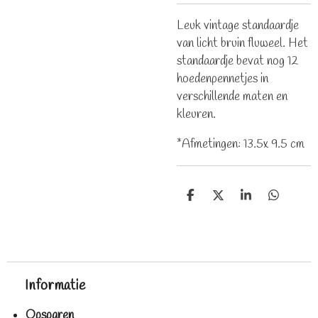
Leuk vintage standaardje
van licht bruin fluweel. Het
standaardje bevat nog 12
hoedenpennetjes in
verschillende maten en
kleuren.
*Afmetingen: 13.5x 9.5 cm
D
D
S
D
e
e
h
e
l
e
a
l
e
l
r
e
n
e
n
Informatie
Opsparen