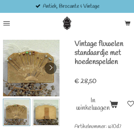
Antiek, Brocante & Vintage
Ga
direct
naar
de
hoofdinhoud
Vintage fluwelen
standaardje met
hoedenspelden
€ 28,50
In
winkelwagen
Artikelnummer:
w10d7