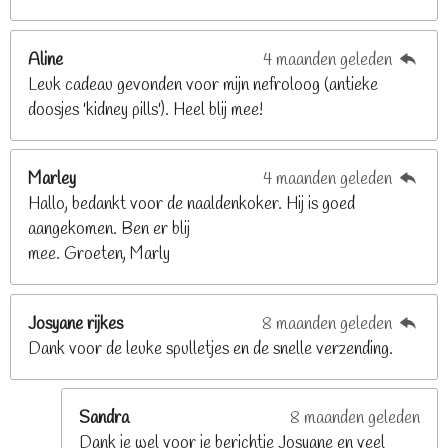
8
2
Aline
4 maanden geleden
9
Leuk cadeau gevonden voor mijn nefroloog (antieke
2
doosjes 'kidney pills'). Heel blij mee!
6
8
2
Marley
4 maanden geleden
9
Hallo, bedankt voor de naaldenkoker. Hij is goed
2
aangekomen. Ben er blij
6
mee. Groeten, Marly
8
s
t
Josyane rijkes
8 maanden geleden
e
Dank voor de leuke spulletjes en de snelle verzending.
r
r
e
Sandra
8 maanden geleden
n
Dank je wel voor je berichtje Josyane en veel