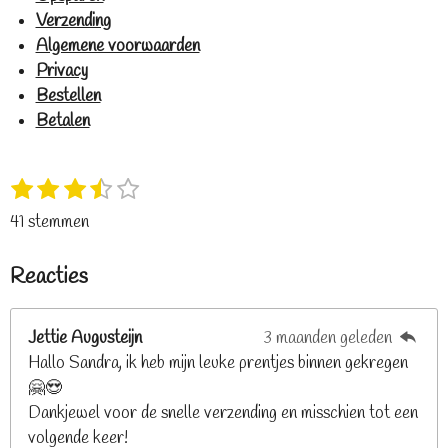
Verzending
Algemene voorwaarden
Privacy
Bestellen
Betalen
1
2
3
4
5
S
R
s
s
s
s
s
t
a
41 stemmen
t
t
t
t
t
e
t
e
e
e
e
e
m
i
Reacties
r
r
r
r
r
m
n
e
r
r
r
r
g
n
e
e
e
e
Jettie Augusteijn
3 maanden geleden
:
n
n
n
n
Hallo Sandra, ik heb mijn leuke prentjes binnen gekregen
3
🤗😍
.
Dankjewel voor de snelle verzending en misschien tot een
2
volgende keer!
6