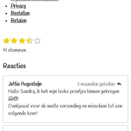
Privacy
Bestellen
Betalen
1
2
3
4
5
S
R
s
s
s
s
s
t
a
41 stemmen
t
t
t
t
t
e
t
e
e
e
e
e
m
i
Reacties
r
r
r
r
r
m
n
e
r
r
r
r
g
n
e
e
e
e
Jettie Augusteijn
3 maanden geleden
:
n
n
n
n
Hallo Sandra, ik heb mijn leuke prentjes binnen gekregen
3
🤗😍
.
Dankjewel voor de snelle verzending en misschien tot een
2
volgende keer!
6
8
2