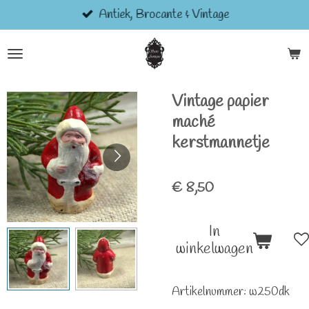
Antiek, Brocante & Vintage
Ga
direct
naar
de
hoofdinhoud
Vintage papier
maché
kerstmannetje
€ 8,50
In
winkelwagen
Artikelnummer:
w250dk