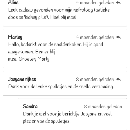
Aline
4 maanden geleden
9
Leuk cadeau gevonden voor mijn nefroloog (antieke
2
doosjes 'kidney pills'). Heel blij mee!
6
8
2
Marley
4 maanden geleden
9
Hallo, bedankt voor de naaldenkoker. Hij is goed
2
aangekomen. Ben er blij
6
mee. Groeten, Marly
8
s
t
Josyane rijkes
8 maanden geleden
e
Dank voor de leuke spulletjes en de snelle verzending.
r
r
e
Sandra
8 maanden geleden
n
Dank je wel voor je berichtje Josyane en veel
plezier van de spulletjes!