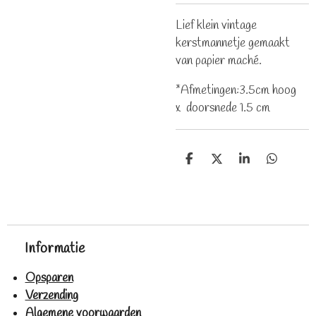
Lief klein vintage
kerstmannetje gemaakt
van papier maché.
*Afmetingen:3.5cm hoog
x doorsnede 1.5 cm
D
D
S
D
e
e
h
e
l
e
a
l
e
l
r
e
n
e
n
Informatie
Opsparen
Verzending
Algemene voorwaarden