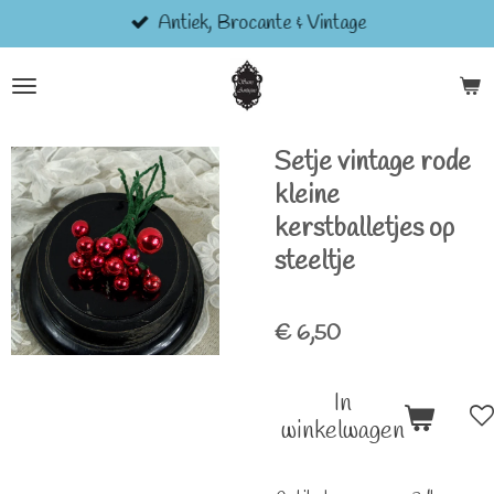
Antiek, Brocante & Vintage
Ga
direct
naar
de
hoofdinhoud
Setje vintage rode
kleine
kerstballetjes op
steeltje
€ 6,50
In
winkelwagen