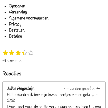
Opsparen
Verzending
Algemene voorwaarden
Privacy
Bestellen
Betalen
1
2
3
4
5
S
R
s
s
s
s
s
t
a
41 stemmen
t
t
t
t
t
e
t
e
e
e
e
e
m
i
Reacties
r
r
r
r
r
m
n
e
r
r
r
r
g
n
e
e
e
e
Jettie Augusteijn
3 maanden geleden
:
n
n
n
n
Hallo Sandra, ik heb mijn leuke prentjes binnen gekregen
3
🤗😍
.
Dankjewel voor de snelle verzending en misschien tot een
2