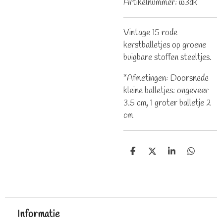
Artikelnummer:
w3dk
Vintage 15 rode
kerstballetjes op groene
buigbare stoffen steeltjes.
*Afmetingen: Doorsnede
kleine balletjes: ongeveer
3.5 cm, 1 groter balletje 2
cm
D
D
S
D
e
e
h
e
l
e
a
l
e
l
r
e
n
e
n
Informatie