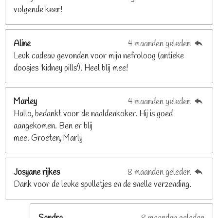
volgende keer!
6
8
2
Aline
4 maanden geleden
9
Leuk cadeau gevonden voor mijn nefroloog (antieke
2
doosjes 'kidney pills'). Heel blij mee!
6
8
2
Marley
4 maanden geleden
9
Hallo, bedankt voor de naaldenkoker. Hij is goed
2
aangekomen. Ben er blij
6
mee. Groeten, Marly
8
s
t
Josyane rijkes
8 maanden geleden
e
Dank voor de leuke spulletjes en de snelle verzending.
r
r
e