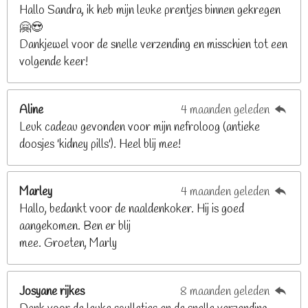
n
n
n
n
Hallo Sandra, ik heb mijn leuke prentjes binnen gekregen
3
🤗😍
.
Dankjewel voor de snelle verzending en misschien tot een
2
volgende keer!
6
8
2
Aline
4 maanden geleden
9
Leuk cadeau gevonden voor mijn nefroloog (antieke
2
doosjes 'kidney pills'). Heel blij mee!
6
8
2
Marley
4 maanden geleden
9
Hallo, bedankt voor de naaldenkoker. Hij is goed
2
aangekomen. Ben er blij
6
mee. Groeten, Marly
8
s
t
Josyane rijkes
8 maanden geleden
e