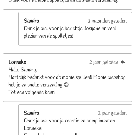
Dank voor de leuke spulletjes en de snelle verzending.
r
r
e
Sandra
8 maanden geleden
n
Dank je wel voor je berichtje Josyane en veel
plezier van de spulletjes!
Lonneke
2 jaar geleden
Hallo Sandra,
Hartelijk bedankt voor de mooie spullen!! Mooie webshop
heb je en snelle verzending 😊
Tot een volgende keer!
Sandra
2 jaar geleden
Dank je wel voor je reactie en complimenten
Lonneke!