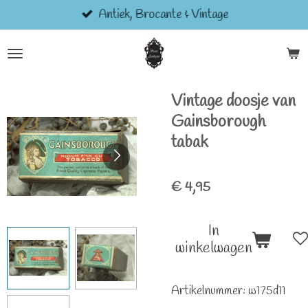
Antiek, Brocante & Vintage
Ga
direct
naar
de
hoofdinhoud
Vintage doosje van
Gainsborough
tabak
€ 4,95
In
winkelwagen
Artikelnummer:
w175d11