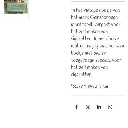
In het vintage doosje van
het merk Gainsborough
werd tabak verpakt voor
het zelf maken van
sigaretten. In het doosje
wat nu leeg is, was ook een
boekje met papier
toegevoegd speciaal voor
het zelf maken van
sigaretten.
*8.5 cm x4x2.5 cm
D
D
S
D
e
e
h
e
l
e
a
l
e
l
r
e