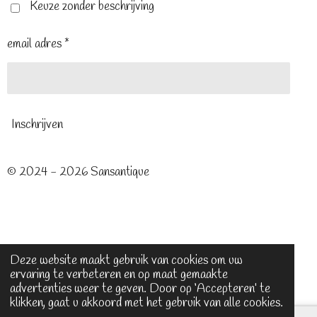
t
m
Keuze zonder beschrijving
email adres *
Inschrijven
© 2024 - 2026 Sansantique
Deze website maakt gebruik van cookies om uw
ervaring te verbeteren en op maat gemaakte
advertenties weer te geven. Door op ‘Accepteren’ te
klikken, gaat u akkoord met het gebruik van alle cookies.