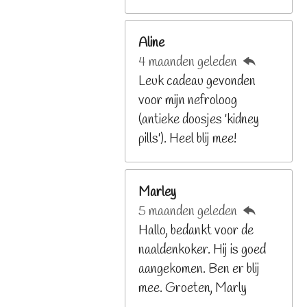
2
6
Aline
8
4 maanden geleden
2
Leuk cadeau gevonden
9
voor mijn nefroloog
2
(antieke doosjes 'kidney
6
pills'). Heel blij mee!
8
s
t
Marley
e
5 maanden geleden
r
Hallo, bedankt voor de
r
naaldenkoker. Hij is goed
e
aangekomen. Ben er blij
n
mee. Groeten, Marly