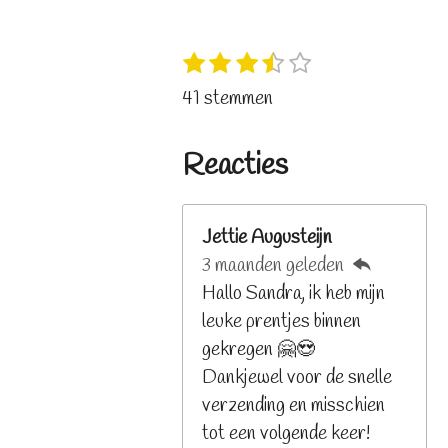
1
2
3
4
5
S
R
s
s
s
s
s
t
a
41 stemmen
t
t
t
t
t
e
t
e
e
e
e
e
m
i
r
r
r
r
r
Reacties
m
n
r
r
r
r
e
e
e
e
e
g
n
n
n
n
n
:
Jettie Augusteijn
3
3 maanden geleden
.
Hallo Sandra, ik heb mijn
2
leuke prentjes binnen
6
gekregen 🤗😍
8
Dankjewel voor de snelle
2
verzending en misschien
9
tot een volgende keer!