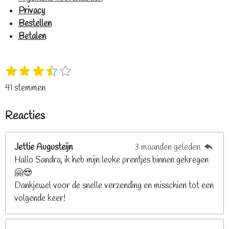
Privacy
Bestellen
Betalen
1
2
3
4
5
S
R
s
s
s
s
s
t
a
41 stemmen
t
t
t
t
t
e
t
e
e
e
e
e
m
i
Reacties
r
r
r
r
r
m
n
e
r
r
r
r
g
n
e
e
e
e
Jettie Augusteijn
3 maanden geleden
:
n
n
n
n
Hallo Sandra, ik heb mijn leuke prentjes binnen gekregen
3
🤗😍
.
Dankjewel voor de snelle verzending en misschien tot een
2
volgende keer!
6
8
2