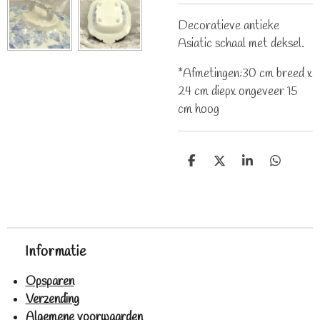
Decoratieve antieke
Asiatic schaal met deksel.
*Afmetingen:30 cm breed x
24 cm diepx ongeveer 15
cm hoog
D
D
S
D
e
e
h
e
l
e
a
l
e
l
r
e
n
e
n
Informatie
Opsparen
Verzending
Algemene voorwaarden