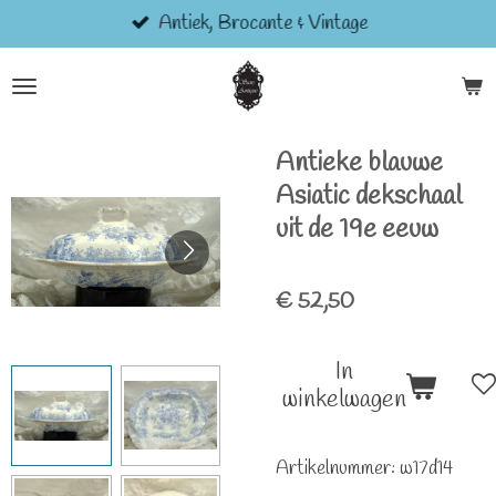
Antiek, Brocante & Vintage
Ga
direct
naar
de
hoofdinhoud
Antieke blauwe
Asiatic dekschaal
uit de 19e eeuw
€ 52,50
In
winkelwagen
Artikelnummer:
w17d14