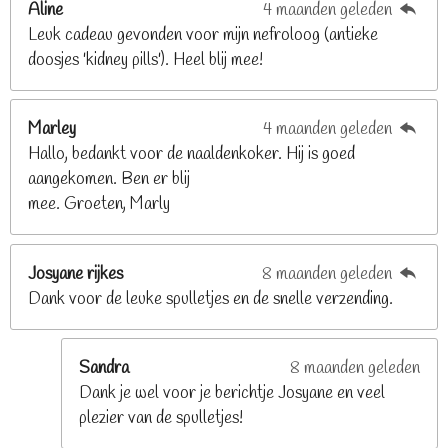
Aline
4 maanden geleden
9
Leuk cadeau gevonden voor mijn nefroloog (antieke
2
doosjes 'kidney pills'). Heel blij mee!
6
8
2
Marley
4 maanden geleden
9
Hallo, bedankt voor de naaldenkoker. Hij is goed
2
aangekomen. Ben er blij
6
mee. Groeten, Marly
8
s
t
Josyane rijkes
8 maanden geleden
e
Dank voor de leuke spulletjes en de snelle verzending.
r
r
e
Sandra
8 maanden geleden
n
Dank je wel voor je berichtje Josyane en veel
plezier van de spulletjes!