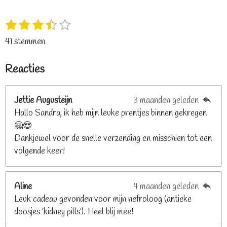
1
2
3
4
5
S
R
s
s
s
s
s
t
a
41 stemmen
t
t
t
t
t
e
t
e
e
e
e
e
m
i
Reacties
r
r
r
r
r
m
n
e
r
r
r
r
g
n
e
e
e
e
Jettie Augusteijn
3 maanden geleden
:
n
n
n
n
Hallo Sandra, ik heb mijn leuke prentjes binnen gekregen
3
🤗😍
.
Dankjewel voor de snelle verzending en misschien tot een
2
volgende keer!
6
8
2
Aline
4 maanden geleden
9
Leuk cadeau gevonden voor mijn nefroloog (antieke
2
doosjes 'kidney pills'). Heel blij mee!
6