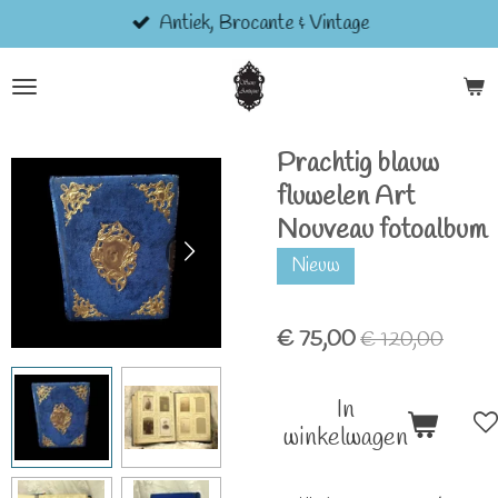
Antiek, Brocante & Vintage
Ga
direct
naar
de
hoofdinhoud
Prachtig blauw
fluwelen Art
Nouveau fotoalbum
Nieuw
€ 75,00
€ 120,00
In
winkelwagen