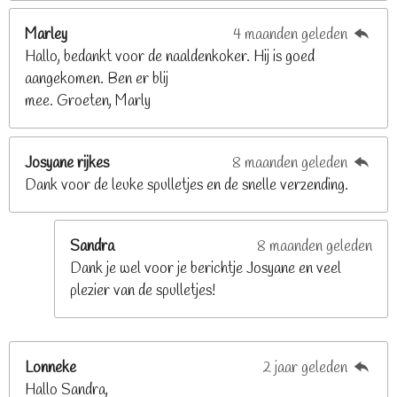
8
2
Marley
4 maanden geleden
9
Hallo, bedankt voor de naaldenkoker. Hij is goed
2
aangekomen. Ben er blij
6
mee. Groeten, Marly
8
s
t
Josyane rijkes
8 maanden geleden
e
Dank voor de leuke spulletjes en de snelle verzending.
r
r
e
Sandra
8 maanden geleden
n
Dank je wel voor je berichtje Josyane en veel
plezier van de spulletjes!
Lonneke
2 jaar geleden
Hallo Sandra,