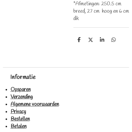
*Afmetingen: 250.5 cm
breed, 27 cm hoog en 6 cm
dik
D
D
S
D
e
e
h
e
l
e
a
l
e
l
r
e
n
e
n
Informatie
Opsparen
Verzending
Algemene voorwaarden
Privacy
Bestellen
Betalen