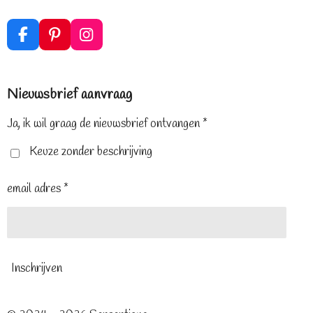
F
P
I
a
i
n
c
n
s
e
t
t
Nieuwsbrief aanvraag
b
e
a
o
r
g
o
e
r
Ja, ik wil graag de nieuwsbrief ontvangen *
k
s
a
t
m
Keuze zonder beschrijving
email adres *
Inschrijven