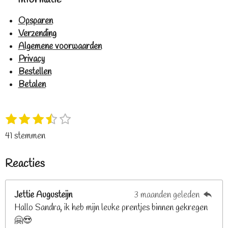
Opsparen
Verzending
Algemene voorwaarden
Privacy
Bestellen
Betalen
1
2
3
4
5
S
R
s
s
s
s
s
t
a
41 stemmen
t
t
t
t
t
e
t
e
e
e
e
e
m
i
Reacties
r
r
r
r
r
m
n
e
r
r
r
r
g
n
e
e
e
e
Jettie Augusteijn
3 maanden geleden
:
n
n
n
n
Hallo Sandra, ik heb mijn leuke prentjes binnen gekregen
3
🤗😍
.