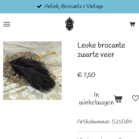
Antiek, Brocante & Vintage
Ga
direct
naar
de
hoofdinhoud
Leuke brocante
zwarte veer
€ 7,50
In
winkelwagen
Artikelnummer:
S250d14