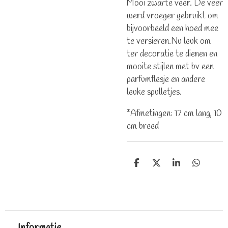
Mooi zwarte veer. De veer
werd vroeger gebruikt om
bijvoorbeeld een hoed mee
te versieren.Nu leuk om
ter decoratie te dienen en
mooite stijlen met bv een
parfumflesje en andere
leuke spulletjes.
*Afmetingen: 17 cm lang, 10
cm breed
D
D
S
D
e
e
h
e
l
e
a
l
e
l
r
e
n
e
n
Informatie