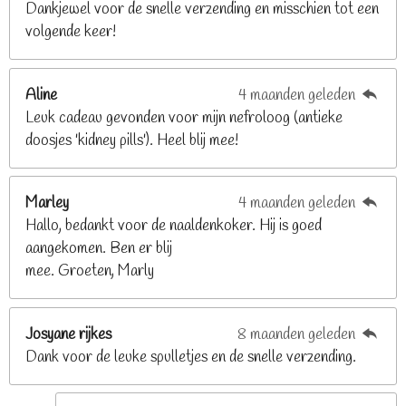
Dankjewel voor de snelle verzending en misschien tot een
2
volgende keer!
6
8
2
Aline
4 maanden geleden
9
Leuk cadeau gevonden voor mijn nefroloog (antieke
2
doosjes 'kidney pills'). Heel blij mee!
6
8
2
Marley
4 maanden geleden
9
Hallo, bedankt voor de naaldenkoker. Hij is goed
2
aangekomen. Ben er blij
6
mee. Groeten, Marly
8
s
t
Josyane rijkes
8 maanden geleden
e
Dank voor de leuke spulletjes en de snelle verzending.
r
r