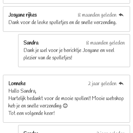
s
t
Josyane rijkes
8 maanden geleden
e
Dank voor de leuke spulletjes en de snelle verzending.
r
r
e
Sandra
8 maanden geleden
n
Dank je wel voor je berichtje Josyane en veel
plezier van de spulletjes!
Lonneke
2 jaar geleden
Hallo Sandra,
Hartelijk bedankt voor de mooie spullen!! Mooie webshop
heb je en snelle verzending 😊
Tot een volgende keer!