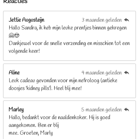
Reacties
r
r
r
r
r
m
n
e
r
r
r
r
g
n
e
e
e
e
Jettie Augusteijn
3 maanden geleden
:
n
n
n
n
Hallo Sandra, ik heb mijn leuke prentjes binnen gekregen
3
🤗😍
.
Dankjewel voor de snelle verzending en misschien tot een
2
volgende keer!
6
8
2
Aline
4 maanden geleden
9
Leuk cadeau gevonden voor mijn nefroloog (antieke
2
doosjes 'kidney pills'). Heel blij mee!
6
8
2
Marley
5 maanden geleden
9
Hallo, bedankt voor de naaldenkoker. Hij is goed
2
aangekomen. Ben er blij
6
mee. Groeten, Marly
8