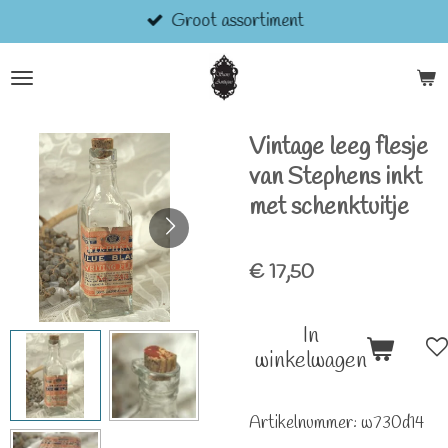
Groot assortiment
Ga
direct
naar
de
hoofdinhoud
Vintage leeg flesje
van Stephens inkt
met schenktuitje
€ 17,50
In
winkelwagen
Artikelnummer:
w730d14