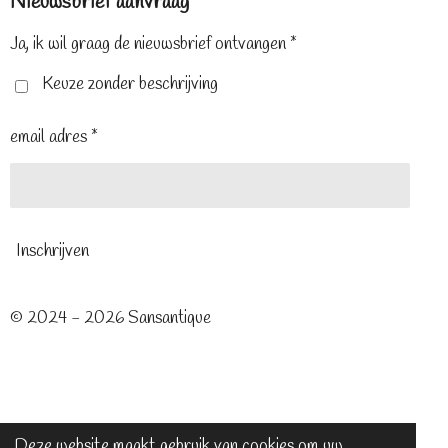
Nieuwsbrief aanvraag
b
e
a
o
r
g
o
e
r
Ja, ik wil graag de nieuwsbrief ontvangen *
k
s
a
t
m
Keuze zonder beschrijving
email adres *
Inschrijven
© 2024 - 2026 Sansantique
Deze website maakt gebruik van cookies om uw