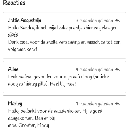
Reacties
r
r
r
r
r
m
n
e
r
r
r
r
g
n
e
e
e
e
Jettie Augusteijn
3 maanden geleden
:
n
n
n
n
Hallo Sandra, ik heb mijn leuke prentjes binnen gekregen
3
🤗😍
.
Dankjewel voor de snelle verzending en misschien tot een
2
volgende keer!
6
8
2
Aline
4 maanden geleden
9
Leuk cadeau gevonden voor mijn nefroloog (antieke
2
doosjes 'kidney pills'). Heel blij mee!
6
8
2
Marley
4 maanden geleden
9
Hallo, bedankt voor de naaldenkoker. Hij is goed
2
aangekomen. Ben er blij
6
mee. Groeten, Marly