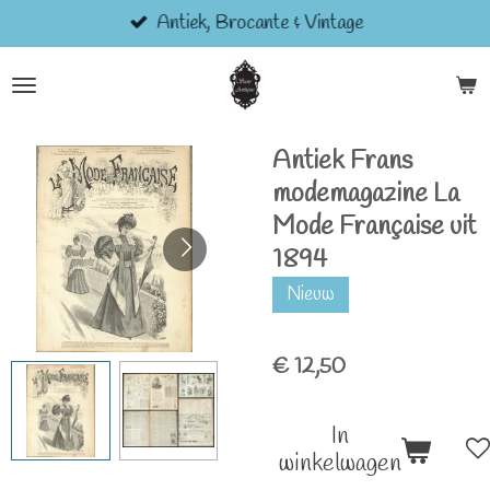
Antiek, Brocante & Vintage
Ga
direct
naar
de
hoofdinhoud
Antiek Frans
modemagazine La
Mode Française uit
1894
Nieuw
€ 12,50
In
winkelwagen