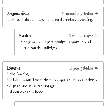
8
s
t
Josyane rijkes
8 maanden geleden
e
Dank voor de leuke spulletjes en de snelle verzending.
r
r
e
Sandra
8 maanden geleden
n
Dank je wel voor je berichtje Josyane en veel
plezier van de spulletjes!
Lonneke
2 jaar geleden
Hallo Sandra,
Hartelijk bedankt voor de mooie spullen!! Mooie webshop
heb je en snelle verzending 😊
Tot een volgende keer!