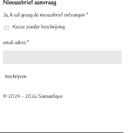
Nieuwsbrief aanvraag
b
e
a
o
r
g
o
e
r
Ja, ik wil graag de nieuwsbrief ontvangen *
k
s
a
t
m
Keuze zonder beschrijving
email adres *
Inschrijven
© 2024 - 2026 Sansantique