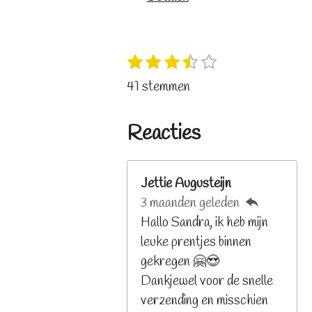
1
2
3
4
5
S
R
s
s
s
s
s
t
a
41 stemmen
t
t
t
t
t
e
t
e
e
e
e
e
m
i
r
r
r
r
r
Reacties
m
n
r
r
r
r
e
e
e
e
e
g
n
n
n
n
n
:
Jettie Augusteijn
3
3 maanden geleden
.
Hallo Sandra, ik heb mijn
2
leuke prentjes binnen
6
gekregen 🤗😍
8
Dankjewel voor de snelle
2
verzending en misschien