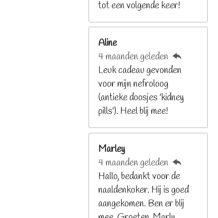
9
tot een volgende keer!
2
6
Aline
8
4 maanden geleden
2
Leuk cadeau gevonden
9
voor mijn nefroloog
2
(antieke doosjes 'kidney
6
pills'). Heel blij mee!
8
s
t
Marley
e
4 maanden geleden
r
Hallo, bedankt voor de
r
naaldenkoker. Hij is goed
e
aangekomen. Ben er blij
n
mee. Groeten, Marly