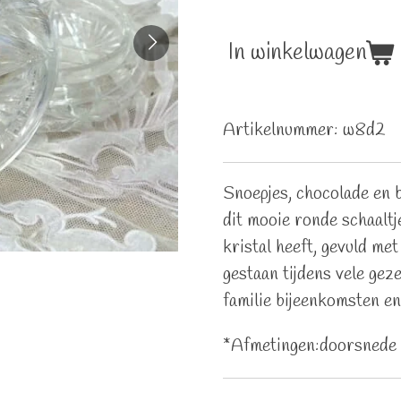
In winkelwagen
Artikelnummer:
w8d2
Snoepjes, chocolade en b
dit mooie ronde schaaltj
kristal heeft, gevuld met 
gestaan tijdens vele geze
familie bijeenkomsten e
*Afmetingen:doorsnede 