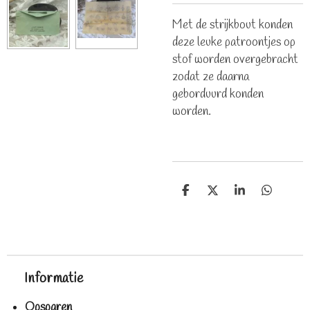
Met de strijkbout konden
deze leuke patroontjes op
stof worden overgebracht
zodat ze daarna
geborduurd konden
worden.
D
D
S
D
e
e
h
e
l
e
a
l
e
l
r
e
n
e
n
Informatie
Opsparen