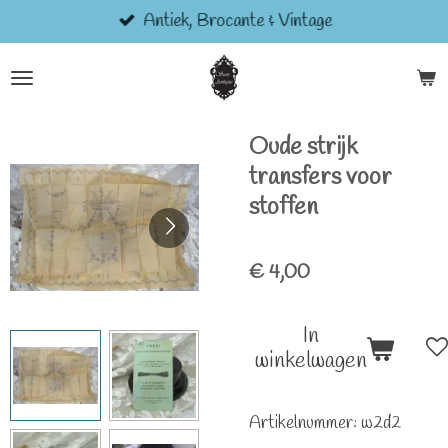
Antiek, Brocante & Vintage
Ga
direct
naar
de
hoofdinhoud
Oude strijk
transfers voor
stoffen
€ 4,00
In
winkelwagen
Artikelnummer:
w2d2