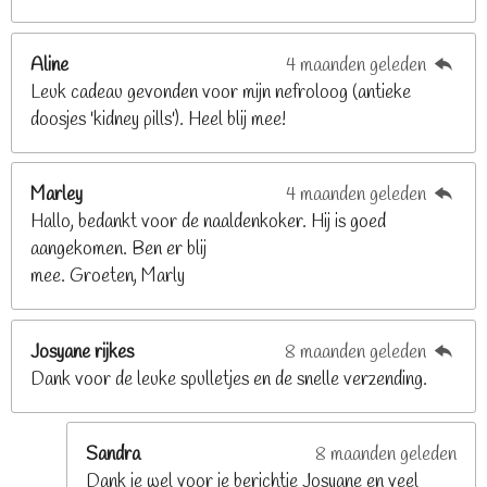
8
2
Aline
4 maanden geleden
9
Leuk cadeau gevonden voor mijn nefroloog (antieke
2
doosjes 'kidney pills'). Heel blij mee!
6
8
2
Marley
4 maanden geleden
9
Hallo, bedankt voor de naaldenkoker. Hij is goed
2
aangekomen. Ben er blij
6
mee. Groeten, Marly
8
s
t
Josyane rijkes
8 maanden geleden
e
Dank voor de leuke spulletjes en de snelle verzending.
r
r
e
Sandra
8 maanden geleden
n
Dank je wel voor je berichtje Josyane en veel