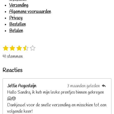
Verzending
Algemene voorwaarden
Privacy
Bestellen
Betalen
1
2
3
4
5
S
R
s
s
s
s
s
t
a
41 stemmen
t
t
t
t
t
e
t
e
e
e
e
e
m
i
Reacties
r
r
r
r
r
m
n
e
r
r
r
r
g
n
e
e
e
e
Jettie Augusteijn
3 maanden geleden
:
n
n
n
n
Hallo Sandra, ik heb mijn leuke prentjes binnen gekregen
3
🤗😍
.
Dankjewel voor de snelle verzending en misschien tot een
2
volgende keer!
6