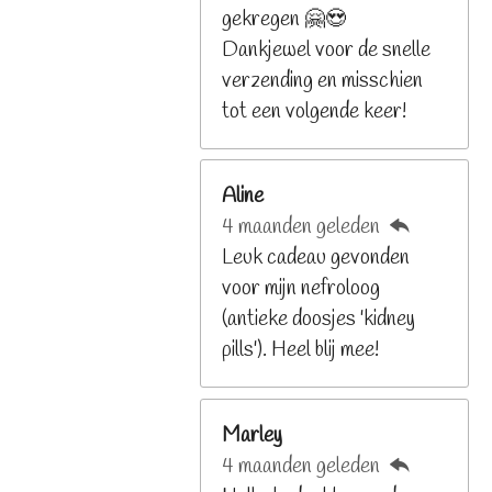
6
gekregen 🤗😍
8
Dankjewel voor de snelle
2
verzending en misschien
9
tot een volgende keer!
2
6
Aline
8
4 maanden geleden
2
Leuk cadeau gevonden
9
voor mijn nefroloog
2
(antieke doosjes 'kidney
6
pills'). Heel blij mee!
8
s
t
Marley
e
4 maanden geleden
r