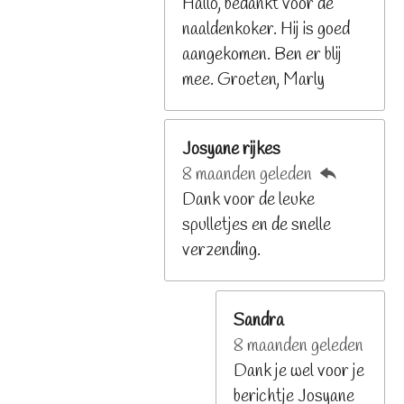
Hallo, bedankt voor de
r
naaldenkoker. Hij is goed
e
aangekomen. Ben er blij
n
mee. Groeten, Marly
Josyane rijkes
8 maanden geleden
Dank voor de leuke
spulletjes en de snelle
verzending.
Sandra
8 maanden geleden
Dank je wel voor je
berichtje Josyane