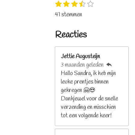
1
2
3
4
5
S
R
s
s
s
s
s
t
a
41 stemmen
t
t
t
t
t
e
t
e
e
e
e
e
m
i
r
r
r
r
r
Reacties
m
n
r
r
r
r
e
e
e
e
e
g
n
n
n
n
n
:
Jettie Augusteijn
3
3 maanden geleden
.
Hallo Sandra, ik heb mijn
2
leuke prentjes binnen
6
gekregen 🤗😍
8
Dankjewel voor de snelle
2
verzending en misschien
9
tot een volgende keer!
2
6