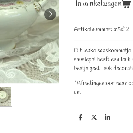
In winkelwagen
Artikelnummer:
w5d12
Dit leuke sauskommetje 
sauslepel heeft een leuk 
beetje geel.Leuk decorati
*Afmetingen:oor naar o
cm
D
D
S
e
e
h
l
e
a