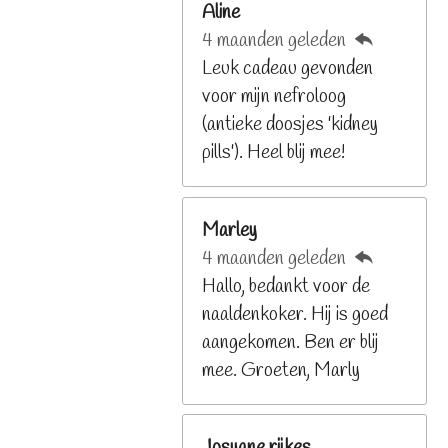
Aline
8
4 maanden geleden
2
Leuk cadeau gevonden
9
voor mijn nefroloog
2
(antieke doosjes 'kidney
6
pills'). Heel blij mee!
8
s
t
Marley
e
4 maanden geleden
r
Hallo, bedankt voor de
r
naaldenkoker. Hij is goed
e
aangekomen. Ben er blij
n
mee. Groeten, Marly