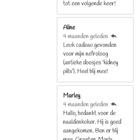
9
tot een volgende keer!
2
6
Aline
8
4 maanden geleden
2
Leuk cadeau gevonden
9
voor mijn nefroloog
2
(antieke doosjes 'kidney
6
pills'). Heel blij mee!
8
s
t
Marley
e
4 maanden geleden
r
Hallo, bedankt voor de
r
naaldenkoker. Hij is goed
e
aangekomen. Ben er blij
n
mee. Groeten, Marly