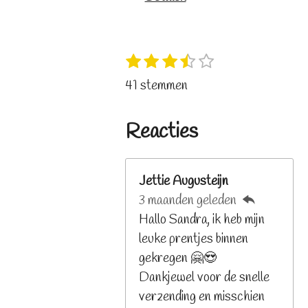
1
2
3
4
5
S
R
s
s
s
s
s
t
a
41 stemmen
t
t
t
t
t
e
t
e
e
e
e
e
m
i
r
r
r
r
r
Reacties
m
n
r
r
r
r
e
e
e
e
e
g
n
n
n
n
n
:
Jettie Augusteijn
3
3 maanden geleden
.
Hallo Sandra, ik heb mijn
2
leuke prentjes binnen
6
gekregen 🤗😍
8
Dankjewel voor de snelle
2
verzending en misschien