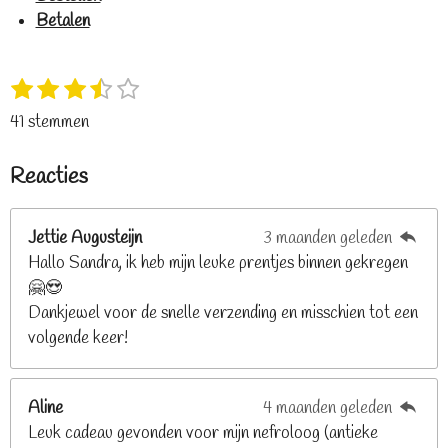
Betalen
1
2
3
4
5
S
R
s
s
s
s
s
t
a
41 stemmen
t
t
t
t
t
e
t
e
e
e
e
e
m
i
Reacties
r
r
r
r
r
m
n
e
r
r
r
r
g
n
e
e
e
e
Jettie Augusteijn
3 maanden geleden
:
n
n
n
n
Hallo Sandra, ik heb mijn leuke prentjes binnen gekregen
3
🤗😍
.
Dankjewel voor de snelle verzending en misschien tot een
2
volgende keer!
6
8
2
Aline
4 maanden geleden
9
Leuk cadeau gevonden voor mijn nefroloog (antieke
2