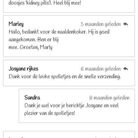
doosjes 'kidney pills'). Heel blij mee!
6
8
2
Marley
5 maanden geleden
9
Hallo, bedankt voor de naaldenkoker. Hij is goed
2
aangekomen. Ben er blij
6
mee. Groeten, Marly
8
s
t
Josyane rijkes
8 maanden geleden
e
Dank voor de leuke spulletjes en de snelle verzending.
r
r
e
Sandra
8 maanden geleden
n
Dank je wel voor je berichtje Josyane en veel
plezier van de spulletjes!