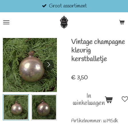
Groot assortiment
Ga
direct
naar
de
hoofdinhoud
Vintage champagne
kleurig
kerstballetje
€ 3,50
In
winkelwagen
Artikelnummer:
w195dk