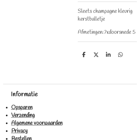
Sleets champagne kleurig
kerstballetje
Afmetingen:7xdoorsnede 5
D
D
S
D
e
e
h
e
l
e
a
l
e
l
r
e
n
e
n
Informatie
Opsparen
Verzending
Algemene voorwaarden
Privacy
Bestellen