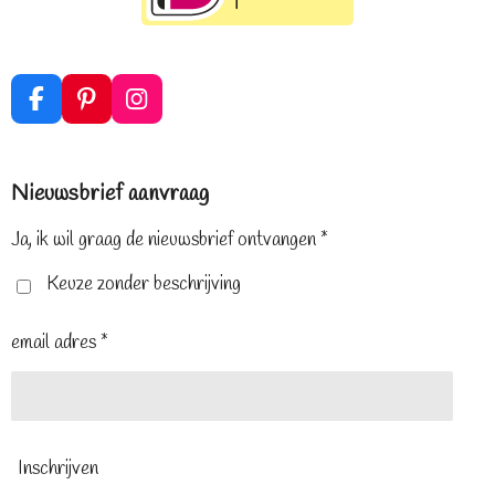
F
P
I
a
i
n
c
n
s
e
t
t
Nieuwsbrief aanvraag
b
e
a
o
r
g
o
e
r
Ja, ik wil graag de nieuwsbrief ontvangen *
k
s
a
t
m
Keuze zonder beschrijving
email adres *
Inschrijven