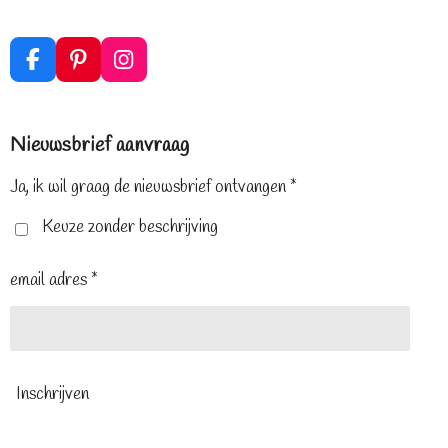
F
P
I
a
i
n
c
n
s
e
t
t
Nieuwsbrief aanvraag
b
e
a
o
r
g
o
e
r
Ja, ik wil graag de nieuwsbrief ontvangen *
k
s
a
t
m
Keuze zonder beschrijving
email adres *
Inschrijven