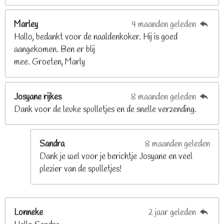
8
2
Marley
4 maanden geleden
9
Hallo, bedankt voor de naaldenkoker. Hij is goed
2
aangekomen. Ben er blij
6
mee. Groeten, Marly
8
s
t
Josyane rijkes
8 maanden geleden
e
Dank voor de leuke spulletjes en de snelle verzending.
r
r
e
Sandra
8 maanden geleden
n
Dank je wel voor je berichtje Josyane en veel
plezier van de spulletjes!
Lonneke
2 jaar geleden