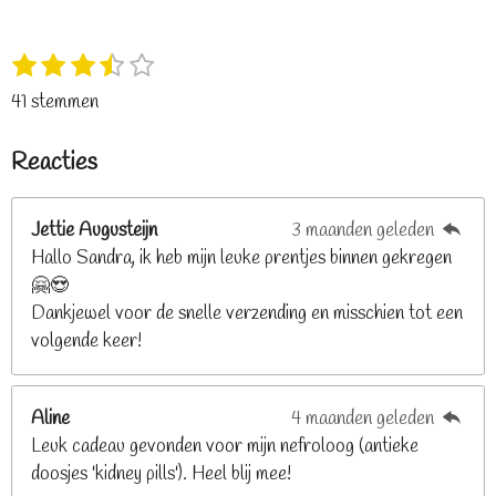
1
2
3
4
5
S
R
s
s
s
s
s
t
a
41 stemmen
t
t
t
t
t
e
t
e
e
e
e
e
m
i
Reacties
r
r
r
r
r
m
n
e
r
r
r
r
g
n
e
e
e
e
Jettie Augusteijn
3 maanden geleden
:
n
n
n
n
Hallo Sandra, ik heb mijn leuke prentjes binnen gekregen
3
🤗😍
.
Dankjewel voor de snelle verzending en misschien tot een
2
volgende keer!
6
8
2
Aline
4 maanden geleden
9
Leuk cadeau gevonden voor mijn nefroloog (antieke
2
doosjes 'kidney pills'). Heel blij mee!
6