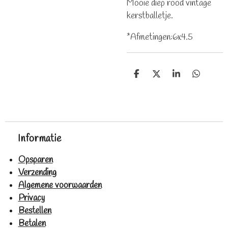
Mooie diep rood vintage
kerstballetje.
*Afmetingen:6x4.5
D
D
S
D
e
e
h
e
l
e
a
l
e
l
r
e
n
e
n
Informatie
Opsparen
Verzending
Algemene voorwaarden
Privacy
Bestellen
Betalen