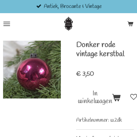
Antiek, Brocante & Vintage
Ga
direct
naar
de
hoofdinhoud
Donker rode
vintage kerstbal
€ 3,50
In
winkelwagen
Artikelnummer:
w2dk