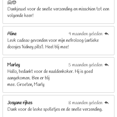
🤗😍
.
Dankjewel voor de snelle verzending en misschien tot een
2
volgende keer!
6
8
2
Aline
4 maanden geleden
9
Leuk cadeau gevonden voor mijn nefroloog (antieke
2
doosjes 'kidney pills'). Heel blij mee!
6
8
2
Marley
5 maanden geleden
9
Hallo, bedankt voor de naaldenkoker. Hij is goed
2
aangekomen. Ben er blij
6
mee. Groeten, Marly
8
s
t
Josyane rijkes
8 maanden geleden
e
Dank voor de leuke spulletjes en de snelle verzending.
r