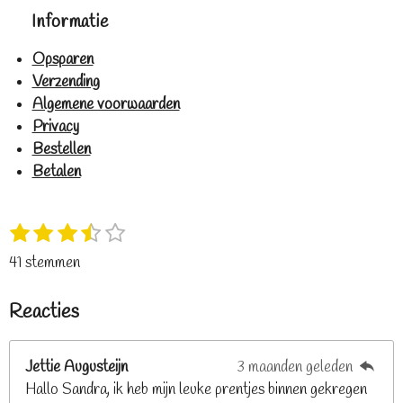
Informatie
Opsparen
Verzending
Algemene voorwaarden
Privacy
Bestellen
Betalen
1
2
3
4
5
S
R
s
s
s
s
s
t
a
41 stemmen
t
t
t
t
t
e
t
e
e
e
e
e
m
i
Reacties
r
r
r
r
r
m
n
e
r
r
r
r
g
n
e
e
e
e
Jettie Augusteijn
3 maanden geleden
:
n
n
n
n
Hallo Sandra, ik heb mijn leuke prentjes binnen gekregen
3