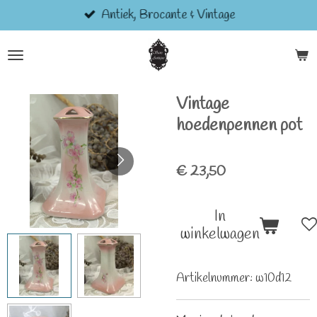
Antiek, Brocante & Vintage
Ga
direct
naar
de
hoofdinhoud
Vintage
hoedenpennen pot
€ 23,50
In
winkelwagen
Artikelnummer:
w10d12