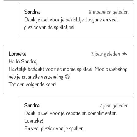
r
e
Sandra
8 maanden geleden
n
Dank je wel voor je berichtje Josyane en veel
plezier van de spulletjes!
Lonneke
2 jaar geleden
Hallo Sandra,
Hartelijk bedankt voor de mooie spullen!! Mooie webshop
heb je en snelle verzending 😊
Tot een volgende keer!
Sandra
2 jaar geleden
Dank je wel voor je reactie en complimenten
Lonneke!
En veel plezier van je spullen.