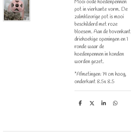
Mooi oude hoedenpennen
pot in vierkante vorm. De
zalmkleurige pot is mooi
beschilderd met roze
bloesem. Aan de bovenkant
driehoekige openingen en 1
ronde waar de
hoedenpennen in konden
worden gezet.
*Afmetingen: 14 cm hoog,
onderkant 8.5x 8.5
D
D
S
D
e
e
h
e
l
e
a
l
e
l
r
e
n
e
n