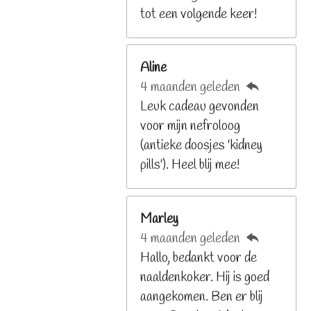
9
tot een volgende keer!
2
6
Aline
8
4 maanden geleden
2
Leuk cadeau gevonden
9
voor mijn nefroloog
2
(antieke doosjes 'kidney
6
pills'). Heel blij mee!
8
s
t
Marley
e
4 maanden geleden
r
Hallo, bedankt voor de
r
naaldenkoker. Hij is goed
e
aangekomen. Ben er blij
n