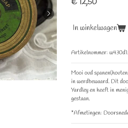
€ 12,50
In winkelwagen
Artikelnummer:
w430d1
Mooi oud spanen(houten
in werdbewaard. Dit doo
Yardley en heeft in meni
gestaan.
*Afmetingen: Doorsnede