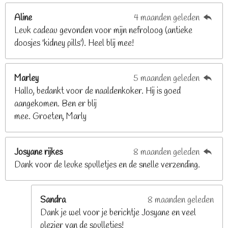
2
Aline
4 maanden geleden
9
Leuk cadeau gevonden voor mijn nefroloog (antieke
2
doosjes 'kidney pills'). Heel blij mee!
6
8
2
Marley
5 maanden geleden
9
Hallo, bedankt voor de naaldenkoker. Hij is goed
2
aangekomen. Ben er blij
6
mee. Groeten, Marly
8
s
t
Josyane rijkes
8 maanden geleden
e
Dank voor de leuke spulletjes en de snelle verzending.
r
r
e
Sandra
8 maanden geleden
n
Dank je wel voor je berichtje Josyane en veel
plezier van de spulletjes!