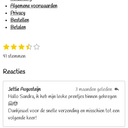
Algemene voorwaarden
Privacy
Bestellen
Betalen
1
2
3
4
5
S
R
s
s
s
s
s
t
a
41 stemmen
t
t
t
t
t
e
t
e
e
e
e
e
m
i
Reacties
r
r
r
r
r
m
n
e
r
r
r
r
g
n
e
e
e
e
Jettie Augusteijn
3 maanden geleden
:
n
n
n
n
Hallo Sandra, ik heb mijn leuke prentjes binnen gekregen
3
🤗😍
.
Dankjewel voor de snelle verzending en misschien tot een
2
volgende keer!
6
8