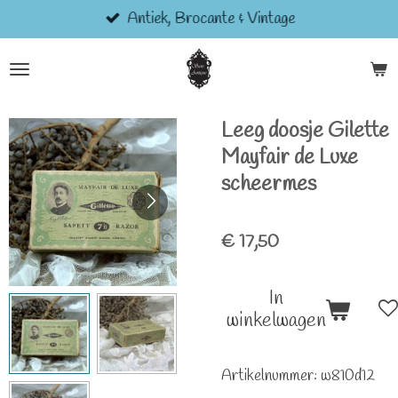
Antiek, Brocante & Vintage
Ga
direct
naar
de
hoofdinhoud
Leeg doosje Gilette
Mayfair de Luxe
scheermes
€ 17,50
In
winkelwagen
Artikelnummer:
w810d12