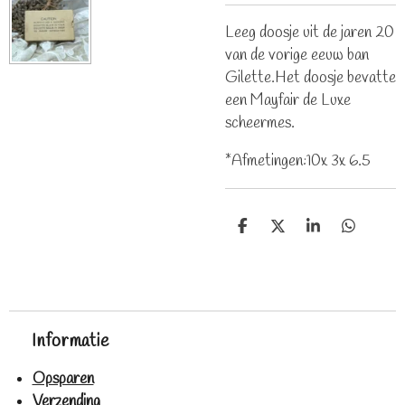
Leeg doosje uit de jaren 20
van de vorige eeuw ban
Gilette.Het doosje bevatte
een Mayfair de Luxe
scheermes.
*Afmetingen:10x 3x 6.5
D
D
S
D
e
e
h
e
l
e
a
l
e
l
r
e
n
e
n
Informatie
Opsparen
Verzending