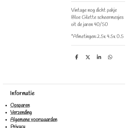
Vintage nog dicht pakje
Blue Gilette scheermesjes
uit de jaren 40/50
*Afmetingen:2.5x 4.5x 0.5
D
D
S
D
e
e
h
e
l
e
a
l
e
l
r
e
n
e
n
Informatie
Opsparen
Verzending
Algemene voorwaarden
Privacy