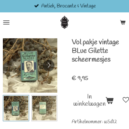
Antiek, Brocante & Vintage
Ga
direct
naar
de
hoofdinhoud
Vol pakje vintage
BLue Gilette
scheermesjes
€ 9,95
In
winkelwagen
Artikelnummer:
w5d12