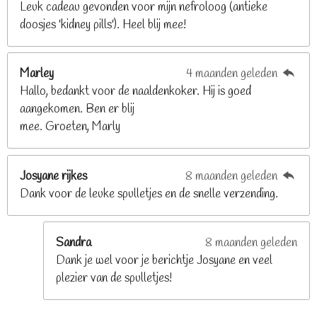
Leuk cadeau gevonden voor mijn nefroloog (antieke
2
doosjes 'kidney pills'). Heel blij mee!
6
8
2
Marley
4 maanden geleden
9
Hallo, bedankt voor de naaldenkoker. Hij is goed
2
aangekomen. Ben er blij
6
mee. Groeten, Marly
8
s
t
Josyane rijkes
8 maanden geleden
e
Dank voor de leuke spulletjes en de snelle verzending.
r
r
e
Sandra
8 maanden geleden
n
Dank je wel voor je berichtje Josyane en veel
plezier van de spulletjes!