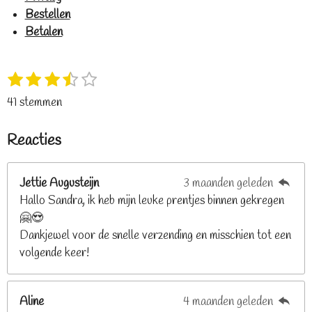
Bestellen
Betalen
1
2
3
4
5
S
R
s
s
s
s
s
t
a
41 stemmen
t
t
t
t
t
e
t
e
e
e
e
e
m
i
Reacties
r
r
r
r
r
m
n
e
r
r
r
r
g
n
e
e
e
e
Jettie Augusteijn
3 maanden geleden
:
n
n
n
n
Hallo Sandra, ik heb mijn leuke prentjes binnen gekregen
3
🤗😍
.
Dankjewel voor de snelle verzending en misschien tot een
2
volgende keer!
6
8
2
Aline
4 maanden geleden
9