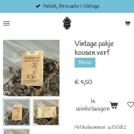
Antiek, Brocante & Vintage
Ga
direct
naar
de
hoofdinhoud
Vintage pakje
kousen verf
Nieuw
€ 4,50
In
winkelwagen
Artikelnummer:
w150d12