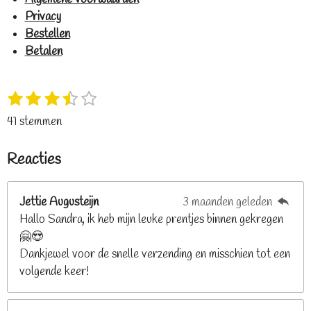
Privacy
Bestellen
Betalen
1
2
3
4
5
S
R
s
s
s
s
s
t
a
41 stemmen
t
t
t
t
t
e
t
e
e
e
e
e
m
i
Reacties
r
r
r
r
r
m
n
e
r
r
r
r
g
n
e
e
e
e
Jettie Augusteijn
3 maanden geleden
:
n
n
n
n
Hallo Sandra, ik heb mijn leuke prentjes binnen gekregen
3
🤗😍
.
Dankjewel voor de snelle verzending en misschien tot een
2
volgende keer!
6
8
2