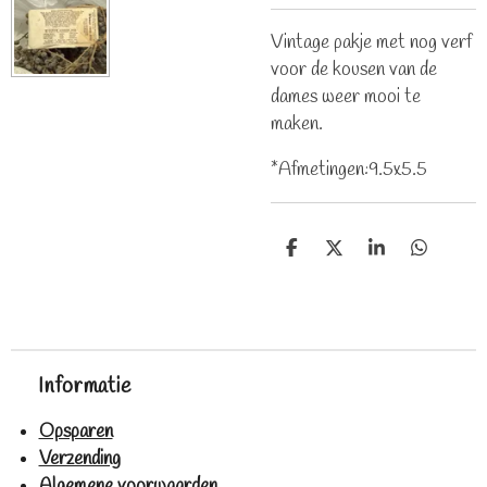
Vintage pakje met nog verf
voor de kousen van de
dames weer mooi te
maken.
*Afmetingen:9.5x5.5
D
D
S
D
e
e
h
e
l
e
a
l
e
l
r
e
n
e
n
Informatie
Opsparen
Verzending
Algemene voorwaarden