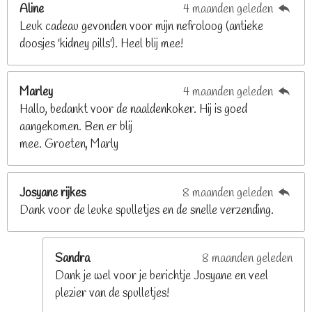
Aline
4 maanden geleden
9
Leuk cadeau gevonden voor mijn nefroloog (antieke
2
doosjes 'kidney pills'). Heel blij mee!
6
8
2
Marley
4 maanden geleden
9
Hallo, bedankt voor de naaldenkoker. Hij is goed
2
aangekomen. Ben er blij
6
mee. Groeten, Marly
8
s
t
Josyane rijkes
8 maanden geleden
e
Dank voor de leuke spulletjes en de snelle verzending.
r
r
e
Sandra
8 maanden geleden
n
Dank je wel voor je berichtje Josyane en veel
plezier van de spulletjes!