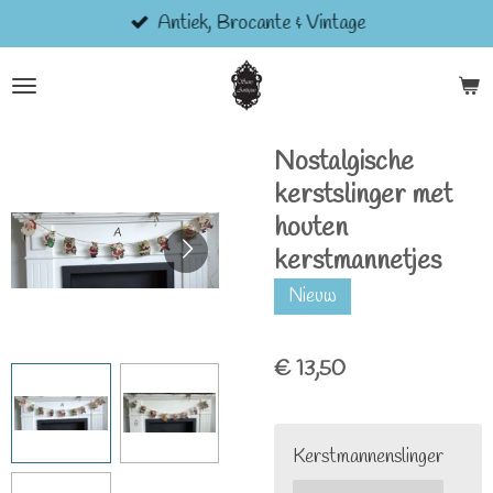
Antiek, Brocante & Vintage
Ga
direct
naar
de
hoofdinhoud
Nostalgische
kerstslinger met
houten
kerstmannetjes
Nieuw
€ 13,50
Kerstmannenslinger