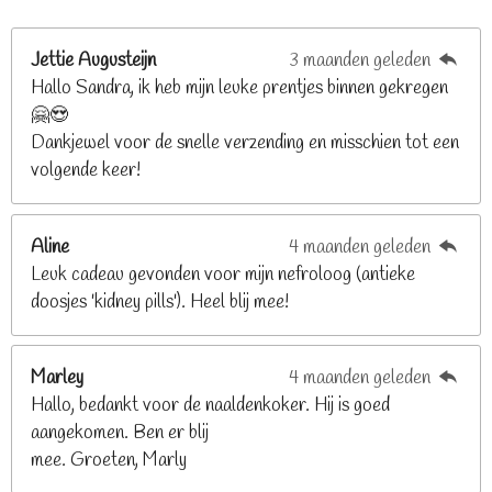
r
r
r
r
r
n
e
r
r
r
r
g
n
e
e
e
e
Jettie Augusteijn
3 maanden geleden
:
n
n
n
n
Hallo Sandra, ik heb mijn leuke prentjes binnen gekregen
3
🤗😍
.
Dankjewel voor de snelle verzending en misschien tot een
2
volgende keer!
6
8
2
Aline
4 maanden geleden
9
Leuk cadeau gevonden voor mijn nefroloog (antieke
2
doosjes 'kidney pills'). Heel blij mee!
6
8
2
Marley
4 maanden geleden
9
Hallo, bedankt voor de naaldenkoker. Hij is goed
2
aangekomen. Ben er blij
6
mee. Groeten, Marly
8