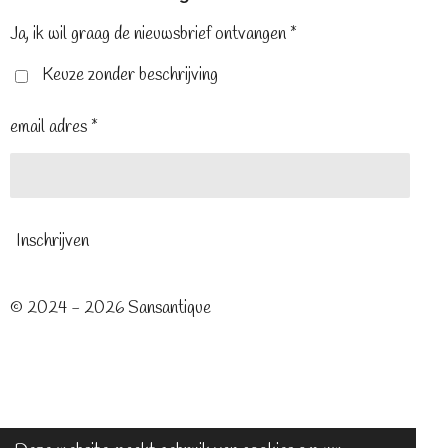
o
r
g
o
e
r
Ja, ik wil graag de nieuwsbrief ontvangen *
k
s
a
t
m
Keuze zonder beschrijving
email adres *
Inschrijven
© 2024 - 2026 Sansantique