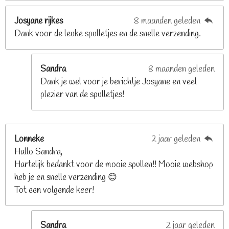
s
t
Josyane rijkes
8 maanden geleden
e
Dank voor de leuke spulletjes en de snelle verzending.
r
r
e
Sandra
8 maanden geleden
n
Dank je wel voor je berichtje Josyane en veel
plezier van de spulletjes!
Lonneke
2 jaar geleden
Hallo Sandra,
Hartelijk bedankt voor de mooie spullen!! Mooie webshop
heb je en snelle verzending 😊
Tot een volgende keer!
Sandra
2 jaar geleden