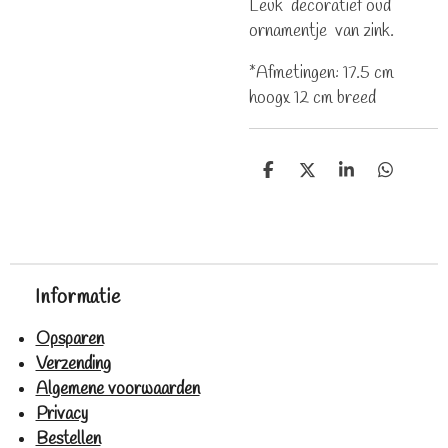
Leuk decoratief oud
ornamentje van zink.
*Afmetingen: 17.5 cm
hoogx 12 cm breed
D
D
S
D
e
e
h
e
l
e
a
l
e
l
r
e
n
e
n
Informatie
Opsparen
Verzending
Algemene voorwaarden
Privacy
Bestellen