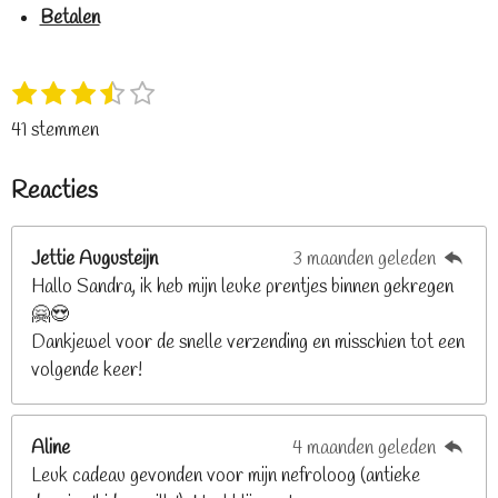
Betalen
1
2
3
4
5
S
R
s
s
s
s
s
t
a
41 stemmen
t
t
t
t
t
e
t
e
e
e
e
e
m
i
Reacties
r
r
r
r
r
m
n
e
r
r
r
r
g
n
e
e
e
e
Jettie Augusteijn
3 maanden geleden
:
n
n
n
n
Hallo Sandra, ik heb mijn leuke prentjes binnen gekregen
3
🤗😍
.
Dankjewel voor de snelle verzending en misschien tot een
2
volgende keer!
6
8
2
Aline
4 maanden geleden
9
Leuk cadeau gevonden voor mijn nefroloog (antieke
2