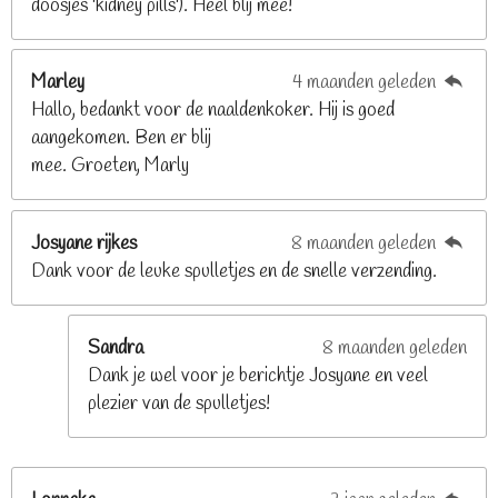
doosjes 'kidney pills'). Heel blij mee!
6
8
2
Marley
4 maanden geleden
9
Hallo, bedankt voor de naaldenkoker. Hij is goed
2
aangekomen. Ben er blij
6
mee. Groeten, Marly
8
s
t
Josyane rijkes
8 maanden geleden
e
Dank voor de leuke spulletjes en de snelle verzending.
r
r
e
Sandra
8 maanden geleden
n
Dank je wel voor je berichtje Josyane en veel
plezier van de spulletjes!