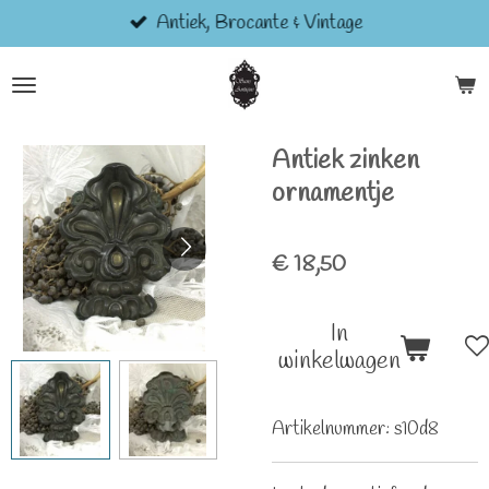
Antiek, Brocante & Vintage
Ga
direct
naar
de
hoofdinhoud
Antiek zinken
ornamentje
€ 18,50
In
winkelwagen
Artikelnummer:
s10d8