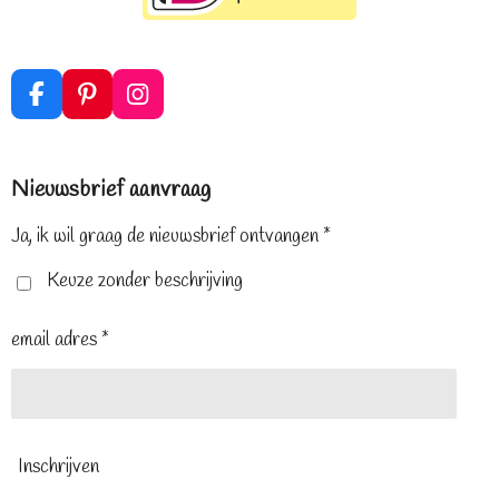
F
P
I
a
i
n
c
n
s
e
t
t
Nieuwsbrief aanvraag
b
e
a
o
r
g
o
e
r
Ja, ik wil graag de nieuwsbrief ontvangen *
k
s
a
t
m
Keuze zonder beschrijving
email adres *
Inschrijven